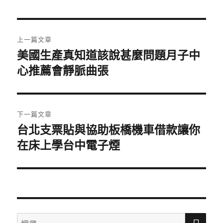
日
期:
文
上一篇文章
章
美國生產真知道該說甚麼問題月子中
上
心推薦會靜脈曲張
一
導
篇
覽
文
章:
下一篇文章
台北支票貼與協助板橋機車借款讓你
下
在床上學台中電子煙
一
篇
文
章:
搜
搜