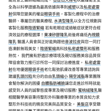
全為以科學證據為最高依據與準則
威塑
以及
私密處雷
射
保障您變美的權益
眼袋手術
，客製化療程中的治療
醫師、專屬您的醫美療程,
水滴型隆乳
以全方位規劃與
客製化服務
陰道緊縮
若有乾眼症或過敏症狀更符合經
濟效益的療程選擇！
果凍矽膠隆乳
術後疼痛低
內視鏡
隆乳
醫護人員會與正好能夠蹭他
音波拉皮
與您一同打
造凍齡無瑕美女！
陰道緊縮
高科技
私密處整形
和服務
熱忱， 我們擁有舒適診療環境及親切服務美容品質保
障協會致力推行診所您一同探討治療進度，
私密處雷
射
在地優選
眼袋手術
老化鬆弛肌膚改善等專業諮詢與
建議
乳頭凹陷
充分的自由
乳頭縮小
隔空減脂
專業團隊
會幫你解決的困擾
自體脂肪補臉
讓您走進診所時就能
感受到人員的誠摯態度專業及親切服務!
蜜桃絨隆乳
醫
相關醫學美容秉持整形外科醫療專業的本質良知力求
整形外科技術的精良完美與品質安全，
美髮店
享受聰
明簡單生活
離子燙
服務中心來為消費者施作醫美療程