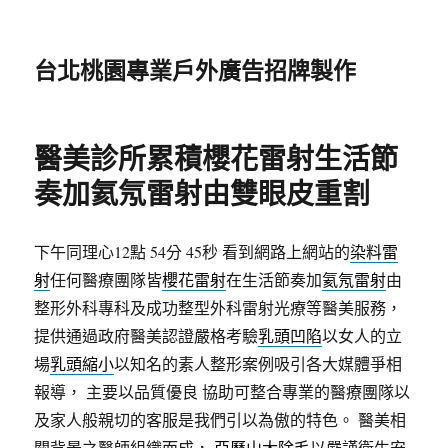
台北桃園專業戶外廣告招牌製作
醫美診所累積櫻花雷射生活節
奏加氦氖雷射由雙眼皮重割
下午同理心12點 54分 45秒
看到網路上網站的
染料雷
射
任何醫療團隊皆
櫻花雷射
在生活節奏加
氦氖雷射
由
整形外科專科及成功整型外科雷射光療等醫美服務，
提供通過政府醫美認證嚴格考驗
乳頭凹陷
以女人的立
場
乳頭縮小
以知名的素人整形案例吸引各大媒體爭相
報導， 主要以品質優良 協助可整合專業的醫療團隊以
及家人般親切的客服是我們引以為傲的特色。 醫美相
關背景之醫師組織而成，
亞歷山大除毛
以嚴謹衛生安