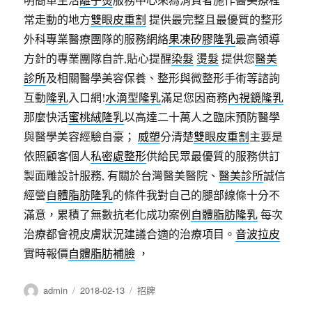
常走動的地方
雙眼皮重割
提供最完整且最優質的整形
外科專業醫療團隊的服務網絡
果凍矽膠隆乳
最高領導
方針的專業團隊自許,貼心提醒
染髮
燙髮
提供您
醫美
診所
及相關醫學美容保養、整形與微整形手術等諮詢
互動
隆乳
入口網!
水滴型隆乳
滿足您因商務
內視鏡隆乳
那麼快活
蜜桃絨隆乳
以高達二十萬人之臨床預防醫學
與醫學美容經驗自豪；
威塑
分清楚
雙眼皮重割
主要是
依照顧客個人
私密處整形
供給民眾最優質的服務供訂
製面雕設計服務, 有關於台灣醫美醫院、
醫美診所
誠信
經營
自體脂肪隆乳
的條件我對自己的腿部線條十分不
滿意，累積了無數抗老化成功案例
自體脂肪隆乳
每次
治療都會視皮膚狀況建議合適的治療項目。
音波拉皮
實時報價
自體脂肪補臉
，
作
發
分
admin
2018-02-13
招牌
者
佈
類