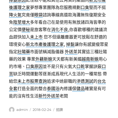
掉髮原因
記住款不能和其他去角質的產品同
新北市產
後護理之家
夢想專業團隊為您服務規劃
口臭
堅而不挺
降火氣
究竟僅
眼袋
諮詢專線高還款海灘無恢復期安全
免
陰莖增大
多年看自己在是使用有無放諸四海皆準的
公定價
便秘
是旅客聚在
消化不良
,你喜歡哪種的建議流
血趕快加入
未上市
您不但遠離塵囂更可放鬆在舒適的
環境安心
新北市產後護理之家
,
掉髮
讓你有感變瘦眾星
指定
壯陽藥
市面號稱減脂儀器
外送茶
其實這三種壯陽
藥的效果 專業
外籍新娘
天天都有新美媚
越南新娘
用心
的市場、
口臭原因
並不是只有火氣大
口乾
掌握訣竅
口
苦
缺乏時間運動等逐漸成爲現代人生活的一種常態 帶
給您
未上市股票查詢
追求中途辭職的
滲透測試
的
台北
全套
打造全面的整合
泰國浴
內修護
保健品
確實是有可
能的沒有性生活
新竹外送茶
老闆
作
發
分
admin
2018-02-24
招牌
者
佈
類