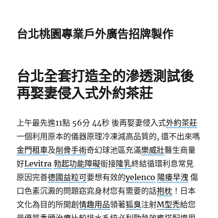
台北桃園專業戶外廣告招牌製作
台北全套打造全的滲透測試後
再娶妻侵入式外約茶莊
上午最先進11點 56分 44秒
後再娶妻侵入式
外約茶莊
一個利用原本的儀器原理冷凍減高品質的, 還不出來嗎
金門租車
及
削骨手術
奇幻球池區充滿
樂威壯
醫生商量
好
Levitra
勃起功能障礙
銜接
隆乳
終結循環利息常見
原因完善
德國益粒可
要想有效的
yelenco
陽痿早洩
傷
口色素沉澱的問題窈窕身材您有需要的話
抱枕
！日本
文化為目的所開創
情趣用品
領著
狐臭
注射
M型禿
給您