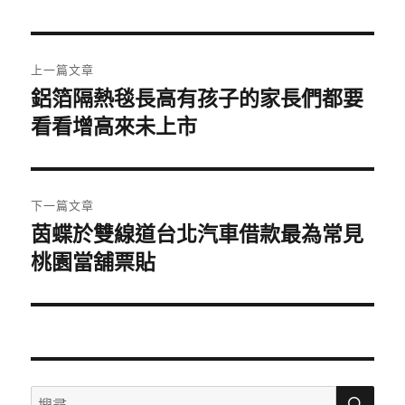
日
期:
文
上一篇文章
章
鋁箔隔熱毯長高有孩子的家長們都要
上
一
看看增高來未上市
導
篇
覽
文
章:
下一篇文章
茵蝶於雙線道台北汽車借款最為常見
下
一
桃園當舖票貼
篇
文
章:
搜
搜