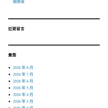
麻將桌
近期留言
彙整
2026 年 8 月
2026 年 7 月
2026 年 6 月
2026 年 5 月
2026 年 4 月
2026 年 3 月
2026 年 2 月