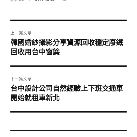
者
佈
類
日
期:
文
上一篇文章
章
韓國婚紗攝影分享資源回收穩定廢鐵
上
回收用台中窗簾
一
導
篇
覽
文
章:
下一篇文章
台中設計公司自然經驗上下班交通車
下
開始就租車新北
一
篇
文
章: