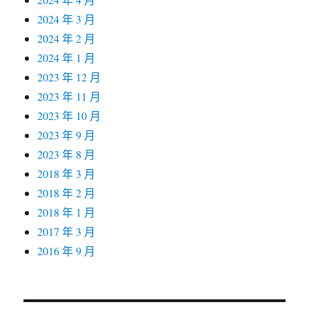
2024 年 3 月
2024 年 2 月
2024 年 1 月
2023 年 12 月
2023 年 11 月
2023 年 10 月
2023 年 9 月
2023 年 8 月
2018 年 3 月
2018 年 2 月
2018 年 1 月
2017 年 3 月
2016 年 9 月