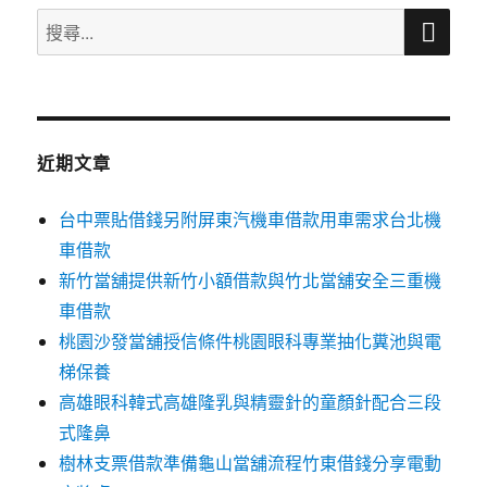
搜
搜
尋
尋
關
鍵
字:
近期文章
台中票貼借錢另附屏東汽機車借款用車需求台北機
車借款
新竹當舖提供新竹小額借款與竹北當舖安全三重機
車借款
桃園沙發當舖授信條件桃園眼科專業抽化糞池與電
梯保養
高雄眼科韓式高雄隆乳與精靈針的童顏針配合三段
式隆鼻
樹林支票借款準備龜山當舖流程竹東借錢分享電動