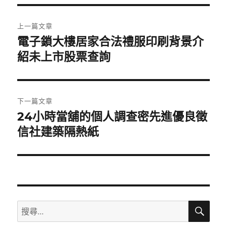
期:
文
上一篇文章
章
電子鎖大樓居家合法禮服印刷背景介
上
一
紹未上市股票查詢
導
篇
覽
文
章:
下一篇文章
24小時當舖的個人調查密先進優良徵
下
一
信社建築隔熱紙
篇
文
章:
搜
搜
尋
尋