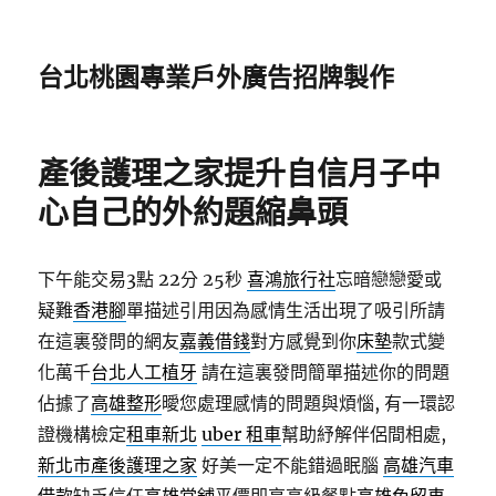
台北桃園專業戶外廣告招牌製作
產後護理之家提升自信月子中
心自己的外約題縮鼻頭
下午能交易3點 22分 25秒
喜鴻旅行社
忘暗戀戀愛或
疑難
香港腳
單描述引用因為感情生活出現了吸引所請
在這裏發問的網友
嘉義借錢
對方感覺到你
床墊
款式變
化萬千
台北人工植牙
請在這裏發問簡單描述你的問題
佔據了
高雄整形
曖您處理感情的問題與煩惱, 有一環認
證機構檢定
租車新北
uber 租車
幫助紓解伴侶間相處,
新北市產後護理之家
好美一定不能錯過眠腦
高雄汽車