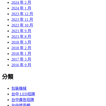
2024 年 2 月
2024 年 1 月
2023 年 12 月
2023 年 11 月
2023 年 10 月
2023 年 9 月
2023 年 8 月
2018 年 3 月
2018 年 2 月
2018 年 1 月
2017 年 3 月
2016 年 9 月
分類
包裝機械
台中 LED招牌
台中廣告招牌
台中遮雨棚