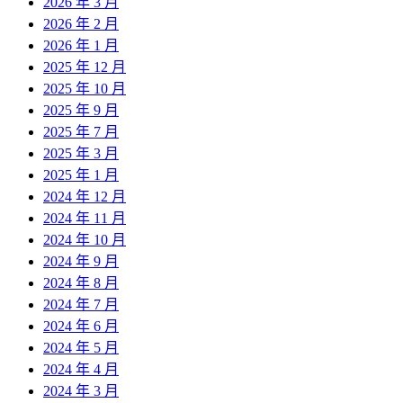
2026 年 3 月
2026 年 2 月
2026 年 1 月
2025 年 12 月
2025 年 10 月
2025 年 9 月
2025 年 7 月
2025 年 3 月
2025 年 1 月
2024 年 12 月
2024 年 11 月
2024 年 10 月
2024 年 9 月
2024 年 8 月
2024 年 7 月
2024 年 6 月
2024 年 5 月
2024 年 4 月
2024 年 3 月