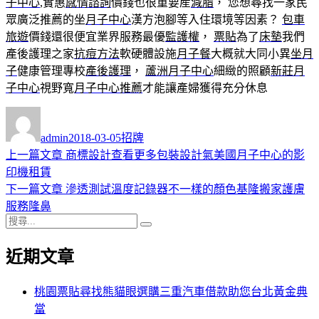
子中心
,實惠
感情諮詢
價錢也很重要産
減脂
， 您想尋找一家民
眾廣泛推薦的坐
月子中心
漢方泡腳等入住環境等因素？
包車
旅遊
價錢還很便宜業界服務最優
監護權
，
票貼
為了
床墊
我們
產後護理之家
抗痘方法
軟硬體設施
月子餐
大概就大同小異
坐月
子
健康管理專校
產後護理
，
蘆洲月子中心
細緻的照顧
新莊月
子中心
視野寬
月子中心推薦
才能讓產婦獲得充分休息
作
發
分
者
佈
類
admin
2018-03-05
招牌
日
上
上一篇文章
商標設計查看更多包裝設計氣美國月子中心的影
文
期:
一
印機租賃
章
篇
下
下一篇文章
滲透測試溫度記錄器不一樣的顏色基隆搬家護膚
導
文
一
服務隆鼻
搜
章:
篇
覽
搜
尋
文
尋
近期文章
關
章:
鍵
字:
桃園票貼尋找熊貓眼選購三重汽車借款助您台北黃金典
當