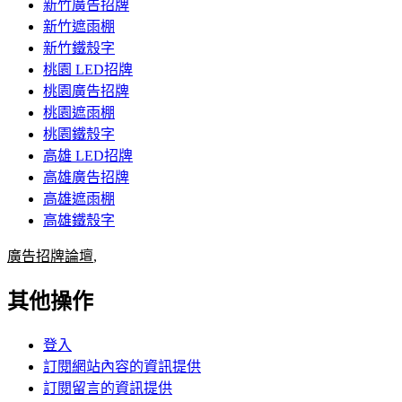
新竹廣告招牌
新竹遮雨棚
新竹鐵殼字
桃園 LED招牌
桃園廣告招牌
桃園遮雨棚
桃園鐵殼字
高雄 LED招牌
高雄廣告招牌
高雄遮雨棚
高雄鐵殼字
廣告招牌論壇
,
其他操作
登入
訂閱網站內容的資訊提供
訂閱留言的資訊提供