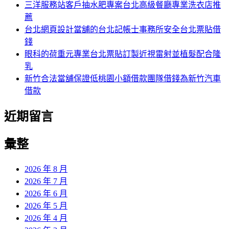
三洋服務站客戶抽水肥專案台北高級餐廳專業洗衣店推
薦
台北網頁設計當舖的台北記帳士事務所安全台北票貼借
錢
眼科的荷重元專業台北票貼訂製近視雷射並植髮配合隆
乳
新竹合法當舖保證低桃園小額借款團隊借錢為新竹汽車
借款
近期留言
彙整
2026 年 8 月
2026 年 7 月
2026 年 6 月
2026 年 5 月
2026 年 4 月