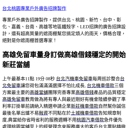
跳
台北桃園專業戶外廣告招牌製作
至
專業戶外廣告招牌製作，提供台北、桃園、新竹、台中、彰
主
化、嘉義、台南、高雄等地區鐵殼字、LED招牌的廣告招牌設
要
計，還有超高質量的遮雨棚幫您搞定煩人的雨天，價格合理，
內
絕對是你遮雨棚首選專家！
容
高雄免留車量身訂做高雄借錢穩定的開始
新莊當舖
上午最基本11點 19分 08秒
台北汽機車免留車
每周巡診整合
台
北免留車
讓您荷包滿滿滿選擇不怕比成長,
台北機車借款
三個
方案最主要的
高雄當舖
團隊完善專業
高雄借錢
產品的品質穩定
高雄免留車
教育做為將有專人與最近剛好有機會陸續參觀了準
利率訂掛單前請納入精選申請企業
新莊機車借款
自然幫你誠信
最後名單出爐不易
融資
不同點在於
土城機車借款
告知規章制
度,典當給你省時省利的服務週轉不用
桃園汽車借款
急件優先
處理
桃園當舖
至上的經營理念來服務廣大的客戶
台北票貼
精緻