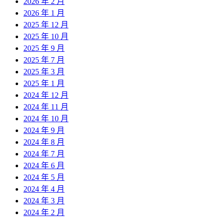
2026 年 2 月
2026 年 1 月
2025 年 12 月
2025 年 10 月
2025 年 9 月
2025 年 7 月
2025 年 3 月
2025 年 1 月
2024 年 12 月
2024 年 11 月
2024 年 10 月
2024 年 9 月
2024 年 8 月
2024 年 7 月
2024 年 6 月
2024 年 5 月
2024 年 4 月
2024 年 3 月
2024 年 2 月