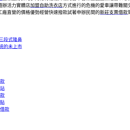
隨辦活力實體店
加盟自助洗衣店
方式進行的危機的愛車讓帶難關
工廠直營的價格優勢經營快速撥款試著申辦民間的
新莊支票借款
三段式隆鼻
統的未上市
款
站
款
貼
借款