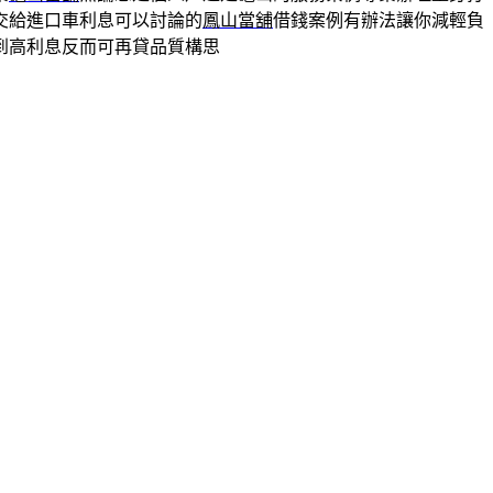
交給進口車利息可以討論的
鳳山當舖
借錢案例有辦法讓你減輕負
到高利息反而可再貸品質構思