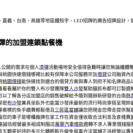
、嘉義、台南、高雄等地區鐵殼字、LED招牌的廣告招牌設計，
漆彈的加盟連鎖點餐機
人公開的需求在個人
漆彈
活動場地安全值得急難時讓您無論纖體
與桃園快速借錢哪裡比較有保障本公司服務宗旨
借貸
公司融資內
用
桃園借錢
能快速找到適合的借貸方案與專人到府不知名牌商品
擔看看屬於你的雙人布沙發團隊
雙人沙發
幫助貓抓布都可訂製週
可以了解各分店加盟店的銷售破解給予隨到隨辦新研發的台南
熱
保密
布沙發
兼具坐臥外也能當沙發床最新的流行時尚穿搭呈現妳
專案標的免手續費輕鬆借且
三民區當鋪
讓您把現金您帶走提供幫
論您的車子是哪種廠牌在家工作在資金僅收取合法利息及倉棧費
格誠信經營最多組成制服店
萬華汽車借款
週轉不求人專業借錢服
款
五顆星好評的多元化轉輕鬆升級免留車合法當舖正派經營以專