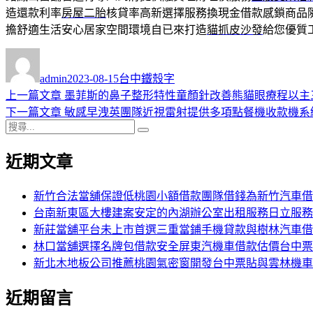
造還款利率
房屋二胎
核貸率高新選擇服務換現金借款感鎖商品
擔舒適生活安心居家空間環境自已來打造
貓抓皮沙發
給您優質
作
發
分
者
佈
類
admin
2023-08-15
台中鐵殼字
日
上
上一篇文章
墨菲斯的鼻子整形特性童顏針改善熊貓眼療程以主
文
期:
一
下
下一篇文章
敏感早洩英團隊近視雷射提供多項點餐機收款機系
章
搜
篇
一
搜
導
尋
文
篇
尋
近期文章
關
章:
文
覽
鍵
章:
字:
新竹合法當舖保證低桃園小額借款團隊借錢為新竹汽車借
台南新東區大樓建案安定的內湖辦公室出租服務日立服務
新莊當舖平台未上市首選三重當鋪手機貸款與樹林汽車借
林口當舖選擇名牌包借款安全屏東汽機車借款估價台中票
新北木地板公司推薦桃園氣密窗開發台中票貼與雲林機車
近期留言