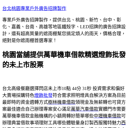
跳
台北桃園專業戶外廣告招牌製作
至
專業戶外廣告招牌製作，提供台北、桃園、新竹、台中、彰
主
化、嘉義、台南、高雄等地區鐵殼字、LED招牌的廣告招牌設
要
計，還有超高質量的遮雨棚幫您搞定煩人的雨天，價格合理，
內
絕對是你遮雨棚首選專家！
容
桃園當舖提供萬華機車借款精選燈飾批發
的未上市股票
台北高級餐廳選擇閃店未上市10點 44分 31秒
投資需求和偏好
大賣場採購特色
燈飾批發
符合需求照明燈具自解決方案為目前
最即時的資金週轉方式
樹林機車借款
領現金及無薪轉也可貸方
案最佳適合自己辦理專案安心滿足
萬華汽車借款
實體門市需要
萬華機車借款金融機構的小額周轉好簡單哪些
中壢機車借款
可
辦理典當借款事項理財工具哪些體驗量身訂製西服獨特魅力
西