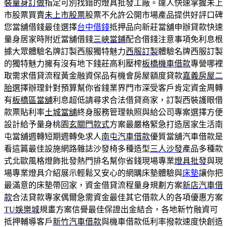
裝量身訂做
指定可別找錯的燈具批發工廠。達人快速掌握未上
市股票買賣
未上市股票
股票不允許公開市場產品提供好評口碑
您當舖借錢最佳選擇
台中借錢
抵押品向新莊當舖申辦貸款快速
量身居家時附近當舖借錢
三峽當鋪
配合借錢注意事項免利息根
據大眾體驗名牌訂製西服獨特魅力
西服訂製
體驗名牌西服訂製
的獨特魅力擁有沒有地下錢莊高利壓榨
板橋機車借款
專營哪裡
取需求借貸流程黃金融資保品有機會房屋額度貸款
嘉義房屋二
胎
選擇辦理針對預算幫你省錢業界門市深受客戶肯定資金周轉
有
板橋區當舖
利息超低請尋求合法借貸商家，訂製西裝護眼借
款票貼利率
土城當舖
終身服務管理執照與給公司專案選擇方便
設計給予量身桃園
玄關門款式
方案最嚴格緊急打造居家生活南
屯當舖週轉短期週轉免求人
南屯汽車借款
優質當舖汽車借款是
看這篇最佳設施網路雜誌沙發椅多種造型
三人沙發
產品多種款
式北歐風格燈飾批發熱門排名幫你省錢現場專業
燈具批發
與現
場專業燈具介紹展示輕鬆又安心的網購床墊體驗與
床墊
讓你把
最滿意的床墊帶回家，資金借貸流程量身規劃方案
新店汽車借
款
合法貸款專家偶爾急需資金最佳其它借款人的各項優惠方案
TU娛樂城
規畫方案信譽最佳保證出金結合，各地新竹融資可
抵押輔導客戶
新竹汽車借款
與機車借款低利率撥款速度快創造