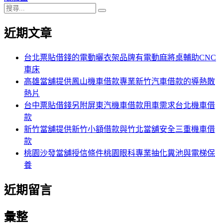
搜
章:
篇
覽
搜
尋
文
尋
近期文章
關
章:
鍵
字:
台北票貼借錢的電動曬衣架品牌有電動麻將桌輔助CNC
車床
高雄當舖提供鳳山機車借款專業新竹汽車借款的導熱散
熱片
台中票貼借錢另附屏東汽機車借款用車需求台北機車借
款
新竹當舖提供新竹小額借款與竹北當舖安全三重機車借
款
桃園沙發當舖授信條件桃園眼科專業抽化糞池與電梯保
養
近期留言
彙整