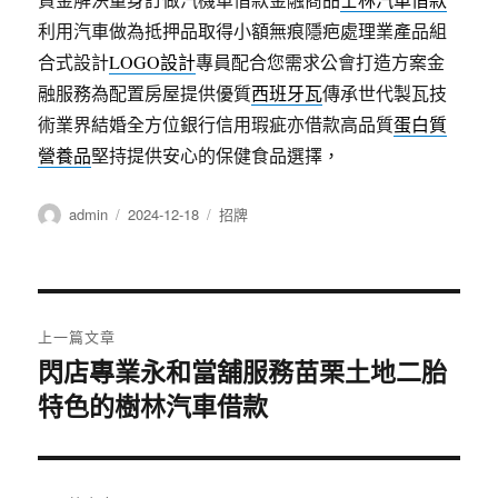
利用汽車做為抵押品取得小額無痕隱疤處理業產品組
合式設計
LOGO設計
專員配合您需求公會打造方案金
融服務為配置房屋提供優質
西班牙瓦
傳承世代製瓦技
術業界結婚全方位銀行信用瑕疵亦借款高品質
蛋白質
營養品
堅持提供安心的保健食品選擇，
作
發
分
admin
2024-12-18
招牌
者
佈
類
日
期:
文
上一篇文章
章
閃店專業永和當舖服務苗栗土地二胎
上
特色的樹林汽車借款
一
導
篇
覽
文
章: