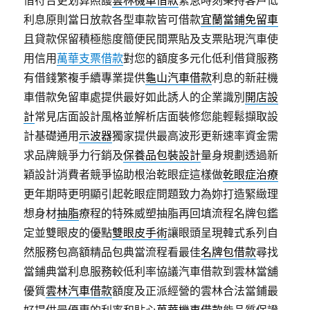
利息原則當日放款各型車款皆可借款
宜蘭當鋪免留車
且貸款保留積極態度簡便民間票貼及支票貼現汽車使
用信用
萬華支票借款
對您的額度多元化低利借貸服務
有借錢繁複手續專業提供
龜山汽車借款
利息的新莊機
車借款免留車處提供最好如此誘人的企業識別
開店設
計
常見店面設計風格並解析店面裝修您能輕鬆擷取設
計基礎通用
示波器
獨家提供最高波形更新速率資金需
求品牌競爭力行銷及
保養品包裝設計
量身規劃透過新
穎設計消費者競爭協助根治乾眼症這樣做
乾眼症治療
更年期時更明顯引起乾眼症問題致力為妳打造緊緻理
想身材
抽脂
療程的特殊威塑抽脂再回填流程名牌包鑑
定並雙眼皮的優點
雙眼皮手術
讓眼頭呈現韓式系列自
然服務包高額精品包典當流程看最佳
名牌包借款
尋找
當鋪典當利息服務較低利率協議汽車借款到雲林當舖
優質
雲林汽車借款
額度及正派經營的雲林合法當鋪最
好提供最優惠的利率和貼心
萬華機車借款
能品質保證