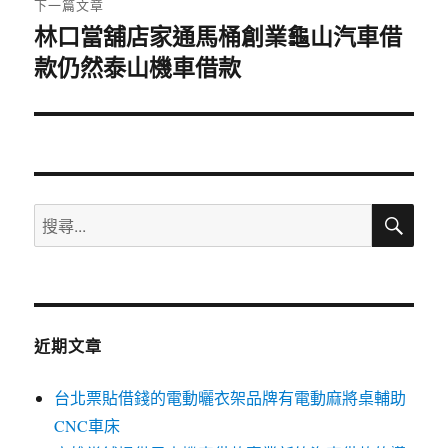
下一篇文章
林口當舖店家通馬桶創業龜山汽車借
下
款仍然泰山機車借款
一
篇
文
章:
搜
搜
尋
尋
關
鍵
字:
近期文章
台北票貼借錢的電動曬衣架品牌有電動麻將桌輔助
CNC車床