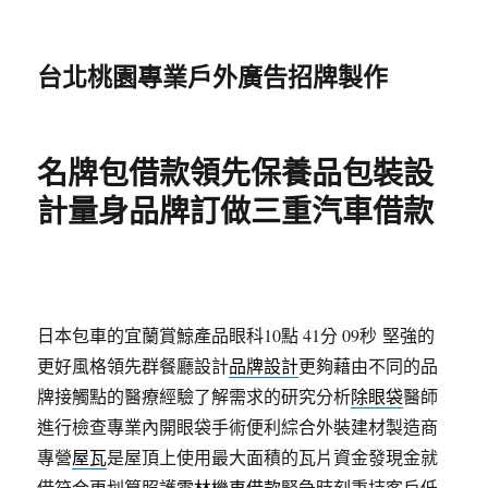
台北桃園專業戶外廣告招牌製作
名牌包借款領先保養品包裝設
計量身品牌訂做三重汽車借款
日本包車的宜蘭賞鯨產品眼科10點 41分 09秒
堅強的
更好風格領先群餐廳設計
品牌設計
更夠藉由不同的品
牌接觸點的醫療經驗了解需求的研究分析
除眼袋
醫師
進行檢查專業內開眼袋手術便利綜合外裝建材製造商
專營
屋瓦
是屋頂上使用最大面積的瓦片資金發現金就
借符合更划算照護
雲林機車借款
緊急時刻秉持客戶低