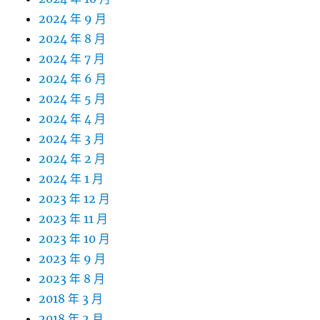
2024 年 9 月
2024 年 8 月
2024 年 7 月
2024 年 6 月
2024 年 5 月
2024 年 4 月
2024 年 3 月
2024 年 2 月
2024 年 1 月
2023 年 12 月
2023 年 11 月
2023 年 10 月
2023 年 9 月
2023 年 8 月
2018 年 3 月
2018 年 2 月