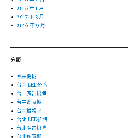
2018 年 1 月
2017 年 3 月
2016 年 9 月
分類
包裝機械
台中 LED招牌
台中廣告招牌
台中遮雨棚
台中鐵殼字
台北 LED招牌
台北廣告招牌
台北遮雨棚