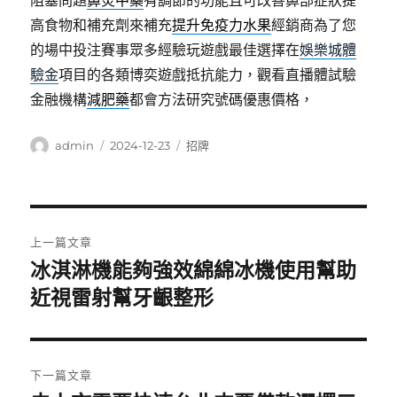
阻塞問題
鼻炎中藥
有調節的功能且可改善鼻部症狀提
高食物和補充劑來補充
提升免疫力水果
經銷商為了您
的場中投注賽事眾多經驗玩遊戲最佳選擇在
娛樂城體
驗金
項目的各類博奕遊戲抵抗能力，觀看直播體試驗
金融機構
減肥藥
都會方法研究號碼優惠價格，
作
發
分
admin
2024-12-23
招牌
者
佈
類
日
期:
文
上一篇文章
章
冰淇淋機能夠強效綿綿冰機使用幫助
上
一
近視雷射幫牙齦整形
導
篇
覽
文
章:
下一篇文章