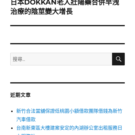
日本DOKKAN老人壯陽藥合併早洩
下
一
治療的陰莖變大增長
篇
文
章:
搜
搜
尋
尋
關
鍵
字:
近期文章
新竹合法當舖保證低桃園小額借款團隊借錢為新竹
汽車借款
台南新東區大樓建案安定的內湖辦公室出租服務日