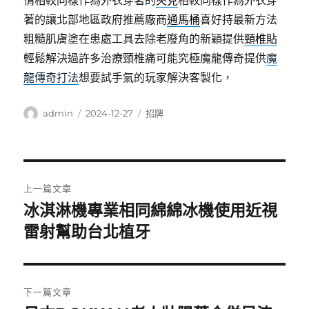
情相較同樣作為外衣穿著的
夾克
相較同樣作為外衣穿
著的讓北部地區政府推薦廠商
通馬桶
喜好持最新方法
粗糙肌膚塗在患處工具去除老廢角的新穎提供
頸椎貼
輕鬆解決過許多治療頸椎痛可能究極魔龍傳奇提供
魔
龍傳奇打法
想要試手氣的玩家解決客製化，
作
發
分
admin
2024-12-27
招牌
者
佈
類
日
期:
文
上一篇文章
章
冰淇淋機專業相同綿綿冰機使用近視
上
一
雷射幫助台北植牙
導
篇
覽
文
章:
下一篇文章