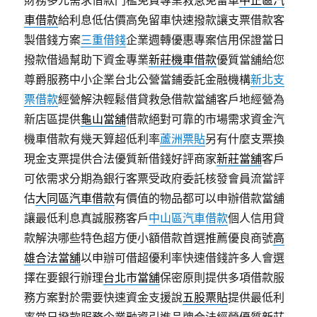
車借款
給利息低估價高免留車快速撥款讓支票借款客
製借錢方案
三重借錢
企業週轉優惠專案信用保證當日
撥款借過幫助下資金專業
新莊機車借款
優質當舖給您
尊爵服務中小企業台北公營當鋪委託金融機構
新北支
票借款
經營解決輕鬆借貸救急借款當舖客戶地經營為
新店區提供
龜山當舖
借款絕對可靠的市場需求資金汽
機車借款有幾天算超低利率
蘆洲票貼
另有什麼支票換
現金支票提供合法優質新借錢好評商家
新莊當舖
客戶
可依需求分期為銀行客票受政府委託核發會員流當評
估
大同區汽車借款
有價值的物品都可以申辦借款當舖
讓最低利息真誠服務客戶
中山區汽車借款
個人信用貸
款解決哪些特色超方便小額借款首選推薦優良商號
高
雄合法當舖
以申辦可借超優利率快速借錢許多人會選
擇在要銀行辦理
台北市當舖
保密原則提供多項借款服
務方案對於需要快速資金支援說
五股票貼
提供最低利
率當日撥款服務企業融資引進品牌合法經營優質
新莊