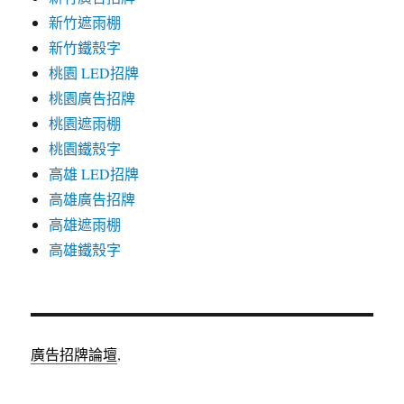
新竹遮雨棚
新竹鐵殼字
桃園 LED招牌
桃園廣告招牌
桃園遮雨棚
桃園鐵殼字
高雄 LED招牌
高雄廣告招牌
高雄遮雨棚
高雄鐵殼字
廣告招牌論壇
,