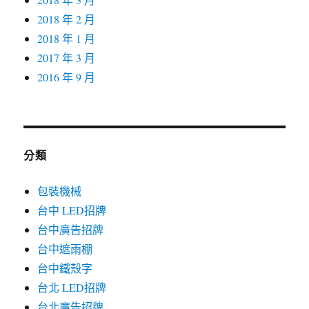
2018 年 2 月
2018 年 1 月
2017 年 3 月
2016 年 9 月
分類
包裝機械
台中 LED招牌
台中廣告招牌
台中遮雨棚
台中鐵殼字
台北 LED招牌
台北廣告招牌