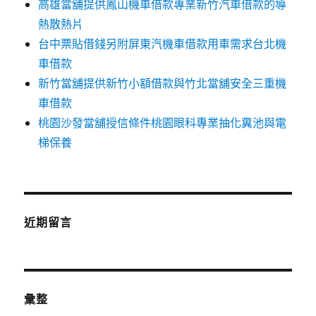
高雄當舖提供鳳山機車借款專業新竹汽車借款的導
熱散熱片
台中票貼借錢另附屏東汽機車借款用車需求台北機
車借款
新竹當舖提供新竹小額借款與竹北當舖安全三重機
車借款
桃園沙發當舖授信條件桃園眼科專業抽化糞池與電
梯保養
近期留言
彙整