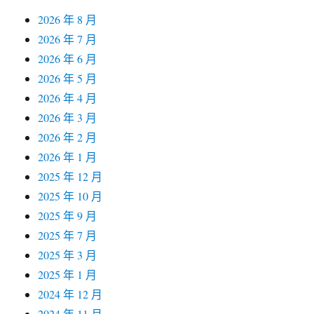
2026 年 8 月
2026 年 7 月
2026 年 6 月
2026 年 5 月
2026 年 4 月
2026 年 3 月
2026 年 2 月
2026 年 1 月
2025 年 12 月
2025 年 10 月
2025 年 9 月
2025 年 7 月
2025 年 3 月
2025 年 1 月
2024 年 12 月
2024 年 11 月