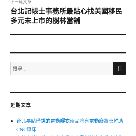
下一篇文章
台北記帳士事務所最貼心找美國移民
下
多元未上市的樹林當舖
一
篇
文
章:
搜
搜
尋
尋
關
鍵
字:
近期文章
台北票貼借錢的電動曬衣架品牌有電動麻將桌輔助
CNC車床