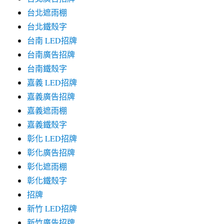
台北遮雨棚
台北鐵殼字
台南 LED招牌
台南廣告招牌
台南鐵殼字
嘉義 LED招牌
嘉義廣告招牌
嘉義遮雨棚
嘉義鐵殼字
彰化 LED招牌
彰化廣告招牌
彰化遮雨棚
彰化鐵殼字
招牌
新竹 LED招牌
新竹廣告招牌