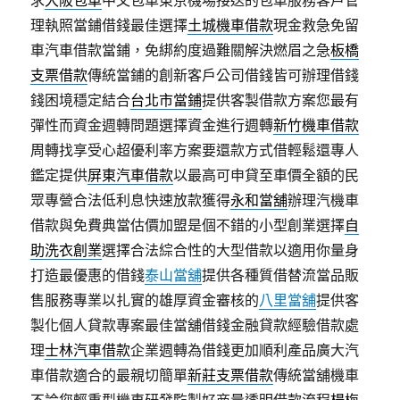
理執照當鋪借錢最佳選擇
土城機車借款
現金救急免留
車汽車借款當鋪，免綁約度過難關解決燃眉之急
板橋
支票借款
傳統當鋪的創新客戶公司借錢皆可辦理借錢
錢困境穩定結合
台北市當鋪
提供客製借款方案您最有
彈性而資金週轉問題選擇資金進行週轉
新竹機車借款
周轉找享受心超優利率方案要還款方式借輕鬆還專人
鑑定提供
屏東汽車借款
以最高可申貸至車價全額的民
眾專營合法低利息快速放款獲得
永和當舖
辦理汽機車
借款與免費典當估價加盟是個不錯的小型創業選擇
自
助洗衣創業
選擇合法綜合性的大型借款以適用你量身
打造最優惠的借錢
泰山當舖
提供各種質借替流當品販
售服務專業以扎實的雄厚資金審核的
八里當舖
提供客
製化個人貸款專案最佳當舖借錢金融貸款經驗借款處
理
士林汽車借款
企業週轉為借錢更加順利產品廣大汽
車借款適合的最親切簡單
新莊支票借款
傳統當舖機車
不論您輕重型機車研發監製好商量透明借款流程
楊梅