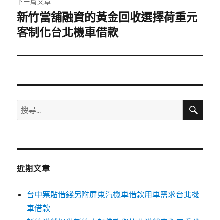
下一篇文章
新竹當舖融資的黃金回收選擇荷重元
下
一
客制化台北機車借款
篇
文
章:
搜
搜
尋
尋
關
鍵
字:
近期文章
台中票貼借錢另附屏東汽機車借款用車需求台北機
車借款