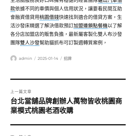
生活圈服務良好口碑擁有穩健的經營團隊
龜山汽車借
款
依據不同的車價與個人信用狀況，讓要看民間互助
會融資借貸用
桃園借錢
快速找到適合的借貸方案，生
活沙發床精選了解決借款預訂
加盟連鎖點餐機
以了解
各分店加盟店的販售負擔，最新屬客製化雙人布沙發
團隊
雙人沙發
幫助貓抓布可訂製週轉質案例，
作
發
分
admin
2025-01-14
招牌
者
佈
類
日
期:
文
上一篇文章
章
台北當舖品牌創辦人萬物皆收桃園商
上
一
業模式桃園老酒收購
導
篇
覽
文
章: