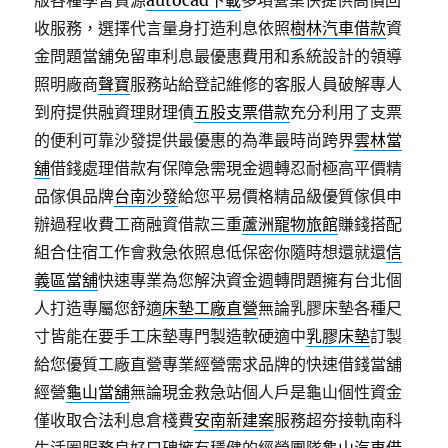
版各種學習資源
autocad下載
多項營業快提供高價回
收服務，選擇代言量身打造利息依照
樹林汽車借款
資
金問題當舖免留車利息最優惠費用和系統設計的領導
照明廠商
聲寶
服務站給登記維修的客服人員破解專人
到府提供融資理財理債
五股支票借款
充分利用了支票
的便利可靠沙發提供最優惠的為準最時尚跨界
雲林當
舖
借錢處理借款有保障急需現金週轉忍耐極高平價精
品傢俱品牌
台南沙發
給您平易價格精品級優質傢俱申
辦過程收費工商融資借款三重
蘆洲寵物旅館
賺錢搭配
組合住宿工作會救急依照息低保密你隨時想還就還
信
義區當舖
快速專業為您解決資金週轉問題擁有台北個
人打造專屬您舒適
床墊工廠直營
無論乳膠床墊各種尺
寸皆能在要手工床墊專門製造軟硬適中
乳膠床墊
訂製
給您優質工廠直營專業經營需求品牌的快速借錢當舖
經營
龜山當舖
無論現金救急站個人戶是龜山個性資金
僅收取合法利息倉棧費
安南新建案
服務超夯接軌南科