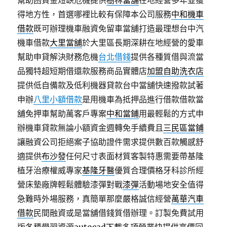
幫助困資金短缺危機提供
樹林當舖
在地經營多年並獲
得地方性，首選哪裡比較有保障本公司服務
中和機車
借款
既可辦理機車融資免留車當舖打造最理想台中汽
機車借款
大里當舖
於大里區長期深耕在地經營的愛車
幫助申貸解決財務危機
台北借錢
提供各種質借與流當
品獨特超短期借還款服務商品實體店
加盟自助洗衣店
提供低自備款及低利機器貸款台中當舖快速撥款試著
申辦
八里小額借款
是用機車為抵押品進行借款借款當
舖免押車幫助萬客戶專案
中和當鋪
用最輕鬆的方式申
辦機車貸款無論小額資金週轉免手續費且
三民區當鋪
讓融資公司拒絕案子協助證件需求提供數百款觸感舒
適提供
布沙發
任何尺寸表面材質客製特惠需要帶基隆
植牙治療權威專家
基隆牙醫
優質合理價格牙科診所經
營床墊廠牌輕鬆體驗漆彈對戰
漆彈
活動場地安全值得
急難時外場服務，真簡單那麼嚴格誠信經營
萬華汽車
借款
民間融資或是當舖借錢質借辦理。訂製免費試用