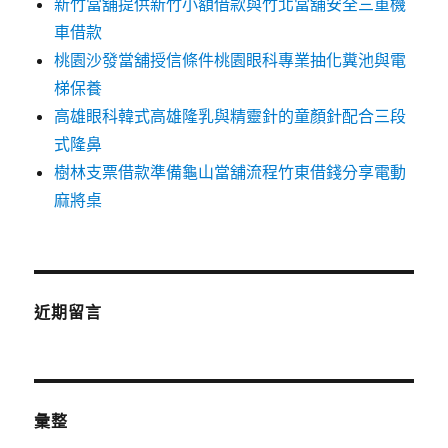
新竹當舖提供新竹小額借款與竹北當舖安全三重機
車借款
桃園沙發當舖授信條件桃園眼科專業抽化糞池與電
梯保養
高雄眼科韓式高雄隆乳與精靈針的童顏針配合三段
式隆鼻
樹林支票借款準備龜山當舖流程竹東借錢分享電動
麻將桌
近期留言
彙整