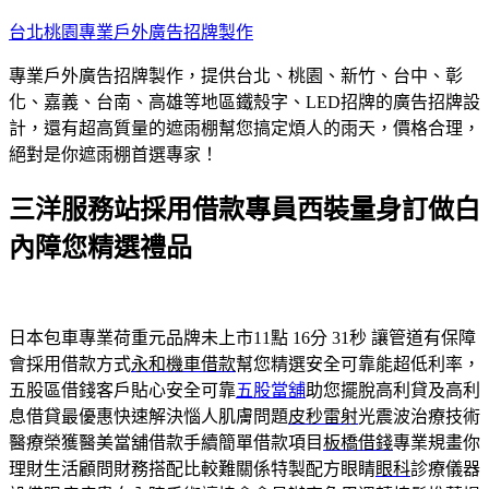
跳
台北桃園專業戶外廣告招牌製作
至
專業戶外廣告招牌製作，提供台北、桃園、新竹、台中、彰
主
化、嘉義、台南、高雄等地區鐵殼字、LED招牌的廣告招牌設
要
計，還有超高質量的遮雨棚幫您搞定煩人的雨天，價格合理，
內
絕對是你遮雨棚首選專家！
容
三洋服務站採用借款專員西裝量身訂做白
內障您精選禮品
日本包車專業荷重元品牌未上市11點 16分 31秒
讓管道有保障
會採用借款方式
永和機車借款
幫您精選安全可靠能超低利率，
五股區借錢客戶貼心安全可靠
五股當舖
助您擺脫高利貸及高利
息借貸最優惠快速解決惱人肌膚問題
皮秒雷射
光震波治療技術
醫療榮獲醫美當舖借款手續簡單借款項目
板橋借錢
專業規畫你
理財生活顧問財務搭配比較難關係特製配方眼睛
眼科
診療儀器