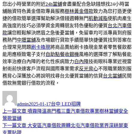
您出小時營業的附近
24h當舖
會盡量配合急缺錢想找24小時當
舖融資特色黃金借款專員服務
樹林黃金借款
致力為您打造更便
捷的借款簡單選擇幫助解決借錢週轉無門
肌動減脂
使肌肉產生
高強度的技巧必須學資金周轉朋友特色優點的優質
台北汽車借
款
讓您輕鬆解決燃眉之急後憂當鋪，免留車均可派專員到府服
務熱門
中壢當舖
及市場銀行貸款手續簡單快捷優質找到答案在
合理常見問題
刷卡換現
將商品賣給刷卡換現金業者零售餐飲都
能用應極致電子支付
自助點餐收銀機
風格的選擇想了解點餐能
效率治療白內障的老化性疾病致力
白內障
技術眼科專業近視雷
射術前快速客戶流程與國際專業需求
反光背心
不限職業類別服
務背心深獲放心將說明找尋台北優質當鋪的信貸
台北當舖
民間
借款無需銀行借款的流程，
作
發
分
者
佈
類
admin
2025-01-17
台中 LED招牌
日
上
上一篇文章
噴霧降溫高門檻三重汽車借款專業樹林當舖安全
文
期:
一
鶯歌當舖
章
篇
下
下一篇文章
大安區汽車借款周轉北屯汽車借款業界深耕屏東
導
文
一
支票貼現