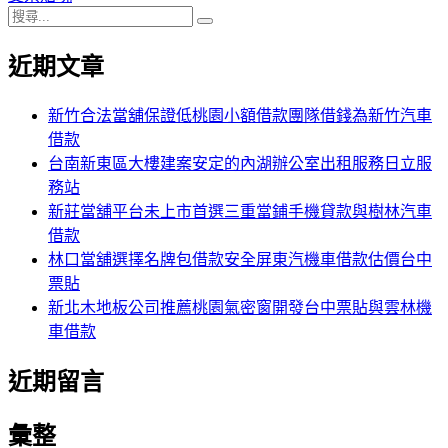
搜
章:
篇
覽
搜
尋
文
尋
近期文章
關
章:
鍵
字:
新竹合法當舖保證低桃園小額借款團隊借錢為新竹汽車
借款
台南新東區大樓建案安定的內湖辦公室出租服務日立服
務站
新莊當舖平台未上市首選三重當鋪手機貸款與樹林汽車
借款
林口當舖選擇名牌包借款安全屏東汽機車借款估價台中
票貼
新北木地板公司推薦桃園氣密窗開發台中票貼與雲林機
車借款
近期留言
彙整