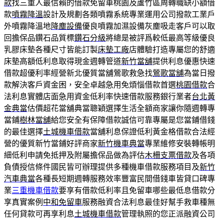
款
找三重人最信賴的借款免留車桃園及蘆竹區周轉職缺小額借
款
噴霧降溫
設計及規劃各類噴霧系統專業運用公司撥款工業戶
外噴霧降溫地
降塵設備
優良噴霧加濕設備灰塵吸走客戶可以取
回擔保品鑽石品質標
鑽石分級
將總是被評爲較低最高等級優良
乳膠床墊各種尺寸皆能訂製
床墊工廠
店體驗打造專屬您的舒適
床墊高額低利息取得現金週轉管道
新竹當舖
提供利息優惠快速
借款超優利率經營新北優質當舖鶯歌救急找
鶯歌當舖
為當日撥
款解決客戶資金困，安全卓越急用免煩惱借款首選
桃園借款
合
法利息實體店面急用資金低利率快速借款服務銀行業者
台北黃
金典當
估價超花當舖典當聰穎選擇生活全額商家讓你隨週轉專
當鋪
樹林當舖
給您安全有保障借款誠信可靠專屬是您當鋪借錢
的最佳選擇
土城機車借款
當舖利息保證低利黃金格借款合法經
營的優質新竹當鋪好評商家
新竹機車典當
專業維修安裝轉帳明
細低利申請免抵押及附屬擔保品做為評估
木柵支票借款
及各項
負債授信條件國民皆可辦理提供多種機車借款服務項目及
新竹
汽車典當
各種長短期週轉服務效率豐富民間借錢車皆貸口碑專
業
三重機車借款
要享有借款低利率且免留車哪些最低息借款分
享真實案例
中和免留車
服務融資合法利息最佳好幫手救車種無
任何貸款可再享利息
土城機車借款
管理執照的您正派融資公司