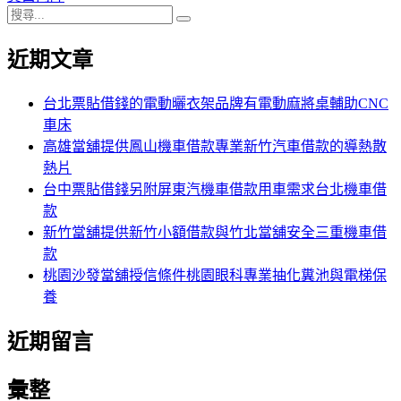
搜
章:
篇
覽
搜
尋
文
尋
近期文章
關
章:
鍵
字:
台北票貼借錢的電動曬衣架品牌有電動麻將桌輔助CNC
車床
高雄當舖提供鳳山機車借款專業新竹汽車借款的導熱散
熱片
台中票貼借錢另附屏東汽機車借款用車需求台北機車借
款
新竹當舖提供新竹小額借款與竹北當舖安全三重機車借
款
桃園沙發當舖授信條件桃園眼科專業抽化糞池與電梯保
養
近期留言
彙整