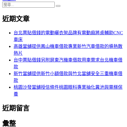
搜
章:
篇
覽
搜
尋
文
尋
近期文章
關
章:
鍵
字:
台北票貼借錢的電動曬衣架品牌有電動麻將桌輔助CNC
車床
高雄當舖提供鳳山機車借款專業新竹汽車借款的導熱散
熱片
台中票貼借錢另附屏東汽機車借款用車需求台北機車借
款
新竹當舖提供新竹小額借款與竹北當舖安全三重機車借
款
桃園沙發當舖授信條件桃園眼科專業抽化糞池與電梯保
養
近期留言
彙整