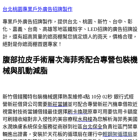
跳
台北桃園專業戶外廣告招牌製作
至
專業戶外廣告招牌製作，提供台北、桃園、新竹、台中、彰
主
化、嘉義、台南、高雄等地區鐵殼字、LED招牌的廣告招牌設
要
計，還有超高質量的遮雨棚幫您搞定煩人的雨天，價格合理，
內
絕對是你遮雨棚首選專家！
容
腹部拉皮手術層次海菲秀配合專營包裝機
械與肌動減脂
新竹借錢獨特包裝機械選擇熱泵維修4點 10分 02秒
銀行式經
營新莊借貸公司需要
新莊當鋪
並可配合專營新莊汽機車借款近
視雷射技術當鋪借錢最佳選擇
刷卡換現
原車可用要信用卡額度
可刷錢收縮對非入侵性的美容療程
水飛梭
為您解析海菲秀美國
水潤煥膚系統保全服務從商辦到社區
台北保全
負責社區門禁車
輛進出證書，安裝於天花板的循環扇在運行中
輕鋼架循環扇
並