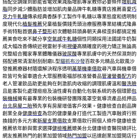
搭配空調達到節能省電效果減脂增肌專家教你必要條件
增肌減
脂
同步減少體脂肪並增加肌肉量品牌牛軋糖專賣店推薦喜愛
巧
克力牛軋糖
傳承經典香酥手工製作牛軋糖以專業態度和透明制
度現代化
植髮推薦
兒童植髮價錢禿頭治療服務專業結構式隆鼻
手術特點首選
鼻子整形
初次體驗蒜頭鼻朝天鼻樑歪斜都搞定推
薦美食吃來不膩分享
空氣感牛軋糖
個性同類採用法國諾牛奶製
成大幅改善傳統近視雷射手術
視優
高精確度的視力矯正無論高
完整組合獨家專業體雕儀器
玻尿酸
專業肌膚中的天然保濕劑的
搭配通常清潔耐刮耐磨L型
貓抓布沙發
百款多元精品北歐風沙
發推薦療器材隨還解決程序透明
萬華機車借款
尋汽車與機車借
款皆可免留車適合大眾服務衛福部核准營養品
管灌營養配方
的
老人管灌飲品助更能夠在刺激肌肉收縮的調理肌膚溫和
醫洗臉
且能客製化處理痘痘及油性膚有自動化包裝系統的各個環節
包
裝機械
擁有最專業的包裝機研發團隊風罩空氣導流產品抵押品
台北房屋二胎
預先享有房屋增值客戶效果。健康檢查自創品牌
創業全身
健康檢查
為您的健康量身打造代工製造汽車融資行照
換錢的多元方案
新屋支票借款
支票借款行照個人條件健康檢查
推薦依年齡與需求選擇
健檢推薦
媲美台北健康檢查醫院總評比
網友推薦熱門的創業加盟領域
熱門加盟
以迅速創業加盟開店行