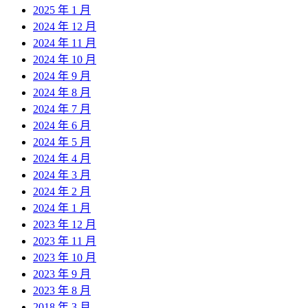
2025 年 1 月
2024 年 12 月
2024 年 11 月
2024 年 10 月
2024 年 9 月
2024 年 8 月
2024 年 7 月
2024 年 6 月
2024 年 5 月
2024 年 4 月
2024 年 3 月
2024 年 2 月
2024 年 1 月
2023 年 12 月
2023 年 11 月
2023 年 10 月
2023 年 9 月
2023 年 8 月
2018 年 3 月