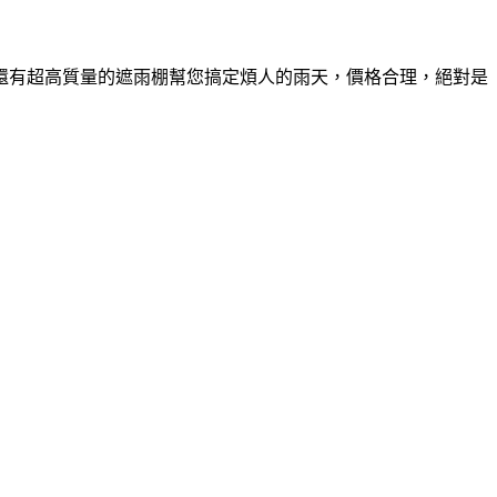
還有超高質量的遮雨棚幫您搞定煩人的雨天，價格合理，絕對是