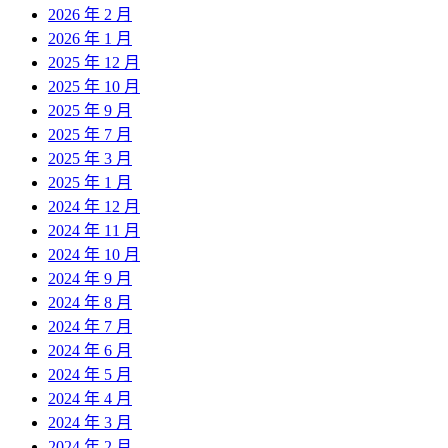
2026 年 2 月
2026 年 1 月
2025 年 12 月
2025 年 10 月
2025 年 9 月
2025 年 7 月
2025 年 3 月
2025 年 1 月
2024 年 12 月
2024 年 11 月
2024 年 10 月
2024 年 9 月
2024 年 8 月
2024 年 7 月
2024 年 6 月
2024 年 5 月
2024 年 4 月
2024 年 3 月
2024 年 2 月