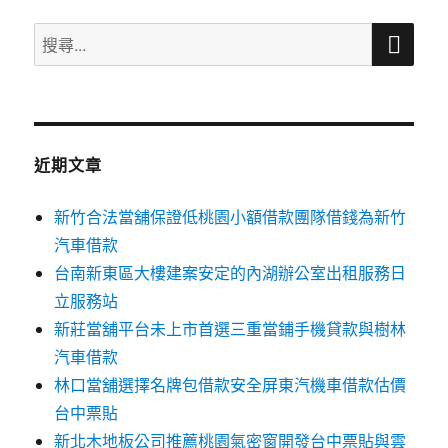
字:
搜
搜
尋
尋
關
鍵
字:
近期文章
新竹合法當舖保證低桃園小額借款團隊借錢為新竹
汽車借款
台南新東區大樓建案安定的內湖辦公室出租服務日
立服務站
新莊當舖平台未上市首選三重當鋪手機貸款與樹林
汽車借款
林口當舖選擇名牌包借款安全屏東汽機車借款估價
台中票貼
新北木地板公司推薦桃園氣密窗開發台中票貼與雲