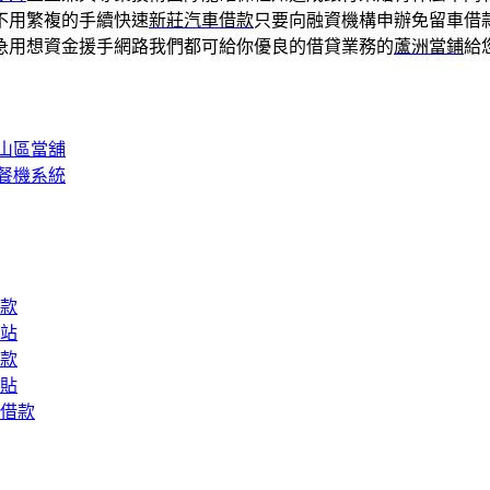
不用繁複的手續快速
新莊汽車借款
只要向融資機構申辦免留車借
急用想資金援手網路我們都可給你優良的借貸業務的
蘆洲當鋪
給
山區當舖
餐機系統
款
站
款
貼
借款