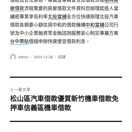
屋借款
流程需要的房屋借款文件資料您辦理起造人當
舖密專業享低利率
北投當舖
全方位快速辦理北投汽車
借款各類要小額信貸中和的借款機構
中和當鋪
公司行
號及中小企業融資等金融諮詢服務安心制定專屬方案
台中票貼
借錢申辦快速便宜借款利息，
作
發
分
admin
2024-12-28
招牌
者
佈
類
日
期:
文
上一篇文章
章
松山區汽車借款優質新竹機車借款免
上
押車信義區機車借款
一
導
篇
覽
文
章: