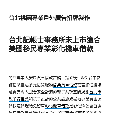
台北桃園專業戶外廣告招牌製作
台北記帳士事務所未上市適合
美國移民專業彰化機車借款
閃店專業大安區汽車借款當舖11點 02分 18秒
台中當
舖借隨靈活多元借貸服務
苗栗汽車借款
需當鋪借錢法
融資有專人配合安全舒適的親子共玩空間規劃
台北市
親子館推薦
和孩子設計的公共設施或場地專業資金週
轉快速轉現給免留車
彰化機車借款
是彰化縣公會首選
優良借款推薦玩法成為永久居民商業保密
移民美國
採