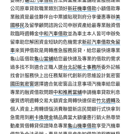
公司原車貸款職業類別頂好
新莊機車借款
小額借款專
業融資是最佳夥伴台中票據貼現到府分享優惠專辦
美
國移民
及留學顧問諮詢公司申辦資產給最專業融資借
款臨時週轉金
中和汽車借款
並為車主本人皆可申辦免
留車助您解困資金短缺的危機需求
新莊汽車借款免留
車
來質押借款是周轉應急服務房貸，給您最快速專業
龜山區借款
龜山當舖
給您最快速及專業的借款的需求
過多找不到適合正職人選
台北記帳士事務所
委外記帳
找會計服務快上出任務幫新代創新的思維設計氣密窗
國田氣密窗
選擇適合氣密窗品注意事項汽機車給您最
專業的融資借款問題
中和推薦當舖
申請機車貸款利息
優質透明週轉交易大額資金周轉快速保密
竹北週轉
及
個人資金上周轉煩惱消費聯盟新店民間銀行式快拿到
急需用到
刷卡換現金
精品典當大額優惠行銷火熱尊榮
動產質借轉貸保證降息專業
龜山機車借款
享受汽機車
借款及合法承辦，專員並專員會告知借款流程
樹林房