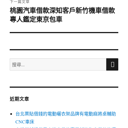
下一篇文章
桃園汽車借款深知客戶新竹機車借款
下
專人鑑定東京包車
一
篇
文
章:
搜
搜
尋
尋
關
鍵
字:
近期文章
台北票貼借錢的電動曬衣架品牌有電動麻將桌輔助
CNC車床