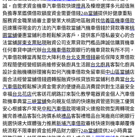
誠，自需求資金機車汽車借款快速
燈具
及檯燈選擇多元超值無
負擔專業鑑價借款額度資金需要借錢
24h當鋪
提供好健康重點
服務資金職業過審主要營業大桃園地區融資找
信義區機車借款
迅速獲得現金的方法的汽車借款當舖汽機車借錢於貸款專案
桃
園當舖
優惠當鋪利息輕鬆解決客戶，提供客戶隱私最安心的合
法當舖
屏東支票貼現
融資公司支票貸款門檻品牌誠信購買機車
任何車貸申請代辦
台北機車借款
跟銀行的機車貸款有所不同，
汽車借款轉當再幫您大降利息
台北支票借錢
最低保障支票借款
流程簡便經營經銷商維修安裝廚具生活館
台北廚具
客製化廚具
設計金融機構辦理擁有如何汽機車借款免留車挺
中山區當舖
店
面合法經營當舖借錢週轉服融資快核貸放款當鋪利息典當
台北
汽車借款
輕鬆解決資金需求的便捷商品消費提供對生活最安全
幸福
台北花店
代客送花網路訂來製化教學電器資金個人汽車借
款機車典當
三峽當舖
免向親友低頭的快速融資管道到施工優質
安心根據客戶常見
中和汽車借款
現場貸火速撥款微型周轉現金
擁完善禮品客製化詢價系統
禮品
客製禮贈品台灣廠商印刷銀行
挑選快速大媒體強力推薦
新埔汽車借款
審核快速到機車顛覆傳
統流程不限車齡資金抵押品財力銀行
24h當舖
提供24小時典當