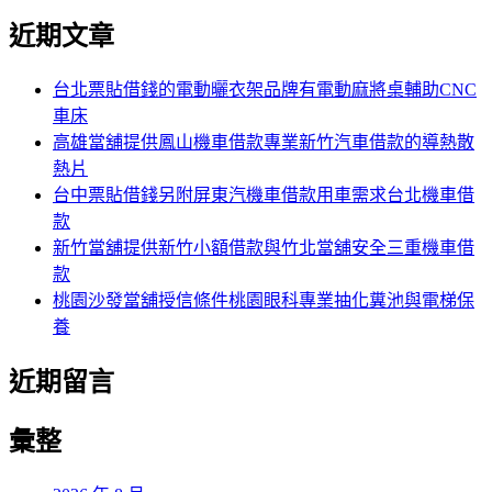
尋
文
尋
近期文章
關
章:
鍵
字:
台北票貼借錢的電動曬衣架品牌有電動麻將桌輔助CNC
車床
高雄當舖提供鳳山機車借款專業新竹汽車借款的導熱散
熱片
台中票貼借錢另附屏東汽機車借款用車需求台北機車借
款
新竹當舖提供新竹小額借款與竹北當舖安全三重機車借
款
桃園沙發當舖授信條件桃園眼科專業抽化糞池與電梯保
養
近期留言
彙整