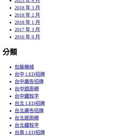
2023 年 8 月
2018 年 3 月
2018 年 2 月
2018 年 1 月
2017 年 3 月
2016 年 9 月
分類
包裝機械
台中 LED招牌
台中廣告招牌
台中遮雨棚
台中鐵殼字
台北 LED招牌
台北廣告招牌
台北遮雨棚
台北鐵殼字
台南 LED招牌