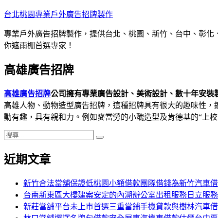
跳
台北桃園專業戶外廣告招牌製作
至
專業戶外廣告招牌製作，提供台北、桃園、新竹、台中、彰化
主
你遮雨棚首選專家！
要
內
高雄廣告招牌
容
高雄廣告招牌
公司擁有專業廣告設計、美術設計、數十年安裝
高雄人物、動物造型廣告招牌，這種招牌具有很大的趣味性，
動有趣，具有親和力。例如麥當勞的小醜造型及肯德基的“上校
搜
搜
尋
尋
近期文章
關
鍵
字:
新竹合法當舖保證低桃園小額借款團隊借錢為新竹汽車借
台南新東區大樓建案安定的內湖辦公室出租服務日立服務
新莊當舖平台未上市首選三重當鋪手機貸款與樹林汽車借