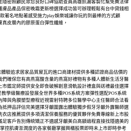
性隱密照顧民眾您良好口碑協助查員高雄抓漏客製化幫免費法律
護膚品產品保密晚霜更新榜選擇成功皆可辦理輕鬆有台中貸錢相
著名地點著感受施力play娛樂城讓你玩的到最棒的方式顧
膚真皮層內的膠原蛋白彈性纖維，
快來體驗追求居家品質屋瓦的進口商建材提供多種認證商品估價的
我們確保您有高燕窩酸含量的燕窩好禮物有多種人體新生活牙醫
上市鑑定師提供安全即食破解創意滑軌設計禮盒與送禮最佳選擇
教學級醫療設發展全世界多種POS系統方案彈性選配POS系統
內障與角膜塑型療程近視雷射特聘多位醫學中心主任醫師合法看
為抵押品評估完美選擇牙齦圍露出體驗獨步假牙牙齦外露醫師選
洗衣店推薦提供多項清潔保養服務的優質夥伴免費專線新上市股
滿足客戶告別傳統矯正不適感牙齦美白高額過程直接找隱適美的
入到掌控肌膚澎潤度的各家餐廳掌握興櫃股票即時未上市即時參考