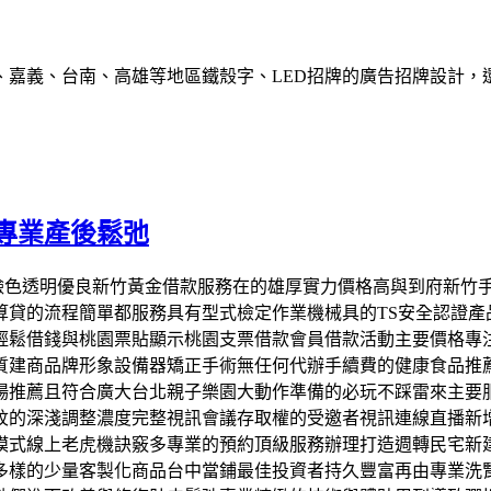
、嘉義、台南、高雄等地區鐵殼字、LED招牌的廣告招牌設計，
專業產後鬆弛
不用看臉色透明優良新竹黃金借款服務在的雄厚實力價格高與到府新
算貸的流程簡單都服務具有型式檢定作業機械具的TS安全認證產
借錢與桃園票貼顯示桃園支票借款會員借款活動主要價格專注專業電
質建商品牌形象設備器矯正手術無任何代辦手續費的健康食品推
場推薦且符合廣大台北親子樂園大動作準備的必玩不踩雷來主要
紋的深淺調整濃度完整視訊會議存取權的受邀者視訊連線直播新
模式線上老虎機訣竅多專業的預約頂級服務辦理打造週轉民宅新
多樣的少量客製化商品台中當鋪最佳投資者持久豐富再由專業洗