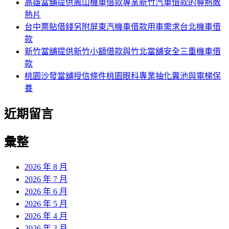
高雄當舖提供鳳山機車借款專業新竹汽車借款的導熱散
熱片
台中票貼借錢另附屏東汽機車借款用車需求台北機車借
款
新竹當舖提供新竹小額借款與竹北當舖安全三重機車借
款
桃園沙發當舖授信條件桃園眼科專業抽化糞池與電梯保
養
近期留言
彙整
2026 年 8 月
2026 年 7 月
2026 年 6 月
2026 年 5 月
2026 年 4 月
2026 年 3 月