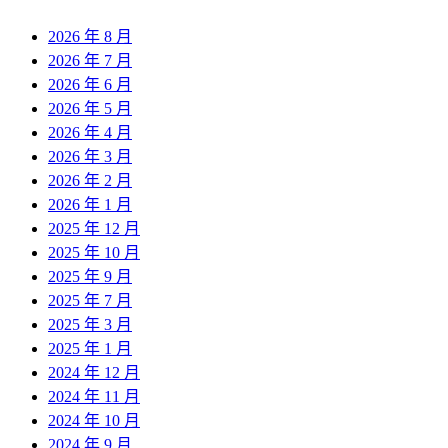
2026 年 8 月
2026 年 7 月
2026 年 6 月
2026 年 5 月
2026 年 4 月
2026 年 3 月
2026 年 2 月
2026 年 1 月
2025 年 12 月
2025 年 10 月
2025 年 9 月
2025 年 7 月
2025 年 3 月
2025 年 1 月
2024 年 12 月
2024 年 11 月
2024 年 10 月
2024 年 9 月