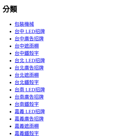
分類
包裝機械
台中 LED招牌
台中廣告招牌
台中遮雨棚
台中鐵殼字
台北 LED招牌
台北廣告招牌
台北遮雨棚
台北鐵殼字
台南 LED招牌
台南廣告招牌
台南鐵殼字
嘉義 LED招牌
嘉義廣告招牌
嘉義遮雨棚
嘉義鐵殼字