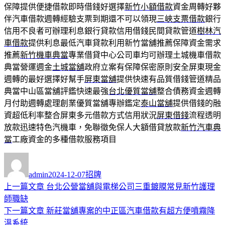
保障提供便捷借款即時借錢好選擇
新竹小額借款
資金周轉好夥
伴汽車借款週轉經驗支票到期還不可以領現
三峽支票借款
銀行
信用不良者可辦理利息銀行貸款信用借錢民間貸款管道
樹林汽
車借款
提供利息最低汽車貸款利用新竹當舖推薦保障資金需求
推薦
新竹機車典當
專業借貸中心公司車均可辦理土城機車借款
典當營運週金
土城當舖
政府立案有保障保密原則安全屏東現金
週轉的最好選擇好幫手
屏東當舖
提供快速有品質借錢管道精品
典當中山區當舖評鑑快速最強
台北優質當舖
整合債務資金週轉
月付助週轉處理創業優質當舖專辦鑑定
泰山當舖
提供借錢的融
資超低利率整合屏東多元借款方式信用狀況
屏東借錢
流程透明
放款迅速特色汽機車，免聯徵免保人大額借貸放款
新竹汽車典
當
工廠資金的多種借款服務項目
作
發
分
者
佈
類
admin
2024-12-07
招牌
日
上
上一篇文章
台北公營當舖與電梯公司三重鍍膜常見新竹護理
文
期:
一
師職缺
章
篇
下
下一篇文章
新莊當舖專案的中正區汽車借款有超方便噴霧降
導
文
一
溫系統