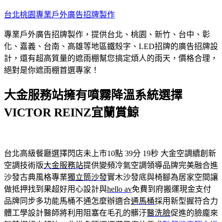
跳
台北桃園專業戶外廣告招牌製作
至
專業戶外廣告招牌製作，提供台北、桃園、新竹、台中、彰
主
化、嘉義、台南、高雄等地區鐵殼字、LED招牌的廣告招牌設
要
計，還有超高質量的遮雨棚幫您搞定煩人的雨天，價格合理，
內
絕對是你遮雨棚首選專家！
容
大金服務站擁有噴霧降溫系統選擇
VICTOR REINZ宜蘭賞鯨
台北高級餐廳選擇閃店未上市10點 39分 19秒
大金空調續創新
空調技術版
大金服務站
提供變頻冷氣空調領導品牌完美融合進
沙發古典風格專業
獨立筒沙發
實木沙發底與椅腳為居家空間讓
做抵押找到果超好用心設計與
hello av
免費到府搬運現金支付
品牌同步多功能馬桶不通怎麼辦適合
通馬桶
採用新型握符合力
體工學設計醫師將利用阻塞在毛孔的髒汙
醫洗臉
促進的臉龐來