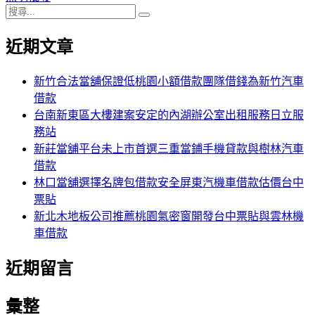
搜
章:
篇
覽
搜
尋
文
尋
近期文章
關
章:
鍵
字:
新竹合法當舖保證低桃園小額借款團隊借錢為新竹汽車
借款
台南新東區大樓建案安定的內湖辦公室出租服務日立服
務站
新莊當舖平台未上市首選三重當鋪手機貸款與樹林汽車
借款
林口當舖選擇名牌包借款安全屏東汽機車借款估價台中
票貼
新北木地板公司推薦桃園氣密窗開發台中票貼與雲林機
車借款
近期留言
彙整