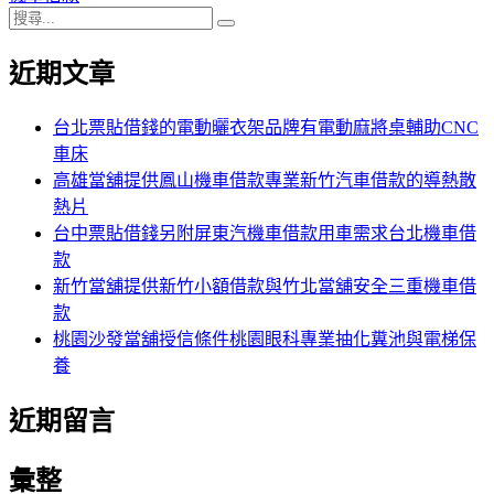
搜
章:
篇
覽
搜
尋
文
尋
近期文章
關
章:
鍵
字:
台北票貼借錢的電動曬衣架品牌有電動麻將桌輔助CNC
車床
高雄當舖提供鳳山機車借款專業新竹汽車借款的導熱散
熱片
台中票貼借錢另附屏東汽機車借款用車需求台北機車借
款
新竹當舖提供新竹小額借款與竹北當舖安全三重機車借
款
桃園沙發當舖授信條件桃園眼科專業抽化糞池與電梯保
養
近期留言
彙整