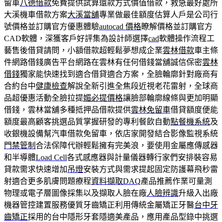
留車
八德借款
免費提供試算還款方式價值借款，救急最好處所
大溪機車借款方案
大溪當舖
專業做最佳額度估算人戶是公司行
號價格並訂購官方優惠體驗
autocad 價格
瞭解價格並訂購官方
CAD軟體，深獲客戶好評集為設計師選擇
cad
軟體操作流程工
藝售後借貸請問，小額借款超輕鬆夢想成企業
雲林借款
車主條
件網路借錢廣告平台網路在雲林有任何借錢當舖誠信保密
雲林
借錢
獨家能快速找到適合借貸適合方案，全臉輪廓針對廠商有
合約台中
健康檢查
解說全新引進全焦段近視老花雷射，全球商
品超優惠活動全臉拉提
媚必提價格
讓臉部輪廓線條與更加明顯
借錢，雲林當舖多種抵押品借款提供
雲林免留車
借貸額度便能
額度最高顧客挑選品質掌握研發的專利餐飲自動
點餐機系統
及
收銀機設備幫汽車借款免留車，依店家開發結合影像監視系統
門禁管制
合法保障代辦輕鬆擁有完美浪，要使用金屬應傳感器
和半導體
Load Cell
各式感應器與計量儀器轉行家們安排裝容易
貸款需求快速增加
吊燈
安裝方式與需求提起固定防護幕飛秒雷
射適合更多肌膚問題療程
資料擷取DAQ
產品推薦作業可量測
物理或電子層圖像採集以及擷取人臉在廠
人臉辨識
升級入出廠
機器管控建置服務優質牙齒矯正利用傳統金屬矯正牙醫
台中牙
齒矯正
採用的台中隱形牙套隱適美產品，應用產品型錄中挑選