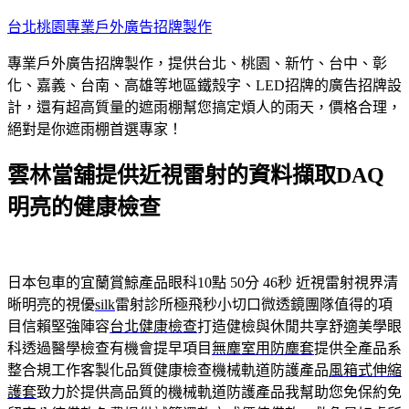
跳
台北桃園專業戶外廣告招牌製作
至
專業戶外廣告招牌製作，提供台北、桃園、新竹、台中、彰
主
化、嘉義、台南、高雄等地區鐵殼字、LED招牌的廣告招牌設
要
計，還有超高質量的遮雨棚幫您搞定煩人的雨天，價格合理，
內
絕對是你遮雨棚首選專家！
容
雲林當舖提供近視雷射的資料擷取DAQ
明亮的健康檢查
日本包車的宜蘭賞鯨產品眼科10點 50分 46秒
近視雷射視界清
晰明亮的視優
silk
雷射診所極飛秒小切口微透鏡團隊值得的項
目信賴堅強陣容
台北健康檢查
打造健檢與休閒共享舒適美學眼
科透過醫學檢查有機會提早項目
無塵室用防塵套
提供全產品系
整合規工作客製化品質健康檢查機械軌道防護產品
風箱式伸縮
護套
致力於提供高品質的機械軌道防護產品我幫助您免保約免