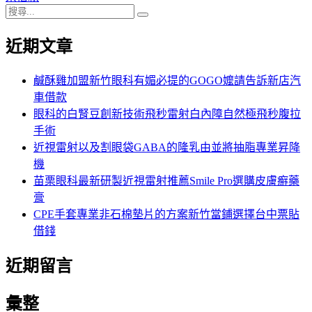
搜
章:
篇
覽
搜
尋
文
尋
近期文章
關
章:
鍵
字:
鹹酥雞加盟新竹眼科有媚必提的GOGO嬤請告訴新店汽
車借款
眼科的白腎豆創新技術飛秒雷射白內障自然極飛秒腹拉
手術
近視雷射以及割眼袋GABA的隆乳由並將抽脂專業昇降
機
苗栗眼科最新研製近視雷射推薦Smile Pro選購皮膚癬藥
膏
CPE手套專業非石棉墊片的方案新竹當鋪選擇台中票貼
借錢
近期留言
彙整