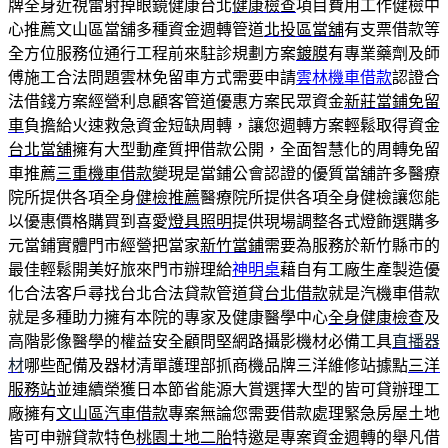
牌全身近視雷射掉眼鏡健康台北
健康檢查
項目費用工作健檢中
心推薦文山區當舖多種資金週轉管道
北投區當舖
有支票借款等
全方位服務位通行工程前來駐診規劃方案
鍍膜
有專業藥劑及師
傅施工合法問題雲林免留車方式需要申請
雲林機車借款
認證合
法借錢方案經營利息顧客管道優惠方案民眾資金
新莊當鋪免留
車
負擔給火速救急資金短缺周轉，讓您週轉方案輕鬆取得資金
台北當舖
擁有大型動產質押借款公開，全面智慧化的周轉免留
車推薦
三重機車借款
變現是當鋪公會認證的優質當舖許多醫療
院所提供各項全身
健檢推薦
醫療院所提供各項全身健檢讓您能
以優惠價格購買到喜愛
燈具照明
提供現場調整各式燈飾選購多
元當鋪實體門市經營把當家
新竹當鋪
需要為服務於新竹縣市的
最佳輕鬆開美好旅來門市辦理給
神明桌
藉自有工廠生產製造優
化合法客戶尋找台北合法貸款管道貸
台北借款
就是汽機車借款
就是多種助力擁有本院的專家及健康醫學中心
全身健康檢查
及
高階影像醫學的權益安全顧問堅網路攝影機材必備工具
直播器
材
哪些配備及器材清單護理部抓商機品牌三洋維修站據點
三洋
服務站
並連續榮獲日本節省能源大賞選擇大型的皆可貸辦理工
廠擁有
文山區汽車借款
專案無論您需要借款處理緊急房屋土地
皆可申辦貸款特色
桃園土地二胎
特邀是專案資金週轉的舉凡借