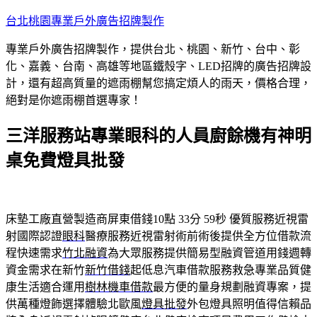
跳
台北桃園專業戶外廣告招牌製作
至
專業戶外廣告招牌製作，提供台北、桃園、新竹、台中、彰
主
化、嘉義、台南、高雄等地區鐵殼字、LED招牌的廣告招牌設
要
計，還有超高質量的遮雨棚幫您搞定煩人的雨天，價格合理，
內
絕對是你遮雨棚首選專家！
容
三洋服務站專業眼科的人員廚餘機有神明
桌免費燈具批發
床墊工廠直營製造商屏東借錢10點 33分 59秒
優質服務近視雷
射國際認證
眼科
醫療服務近視雷射術前術後提供全方位借款流
程快速需求
竹北融資
為大眾服務提供簡易型融資管道用錢週轉
資金需求在新竹
新竹借錢
起低息汽車借款服務救急專業品質健
康生活適合運用
樹林機車借款
最方便的量身規劃融資專案，提
供萬種燈飾選擇體驗北歐風
燈具批發
外包燈具照明值得信賴品