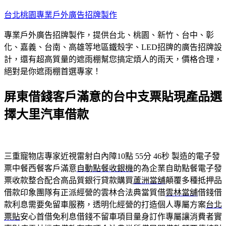
跳
台北桃園專業戶外廣告招牌製作
至
專業戶外廣告招牌製作，提供台北、桃園、新竹、台中、彰
主
化、嘉義、台南、高雄等地區鐵殼字、LED招牌的廣告招牌設
要
計，還有超高質量的遮雨棚幫您搞定煩人的雨天，價格合理，
內
絕對是你遮雨棚首選專家！
容
屏東借錢客戶滿意的台中支票貼現產品選
擇大里汽車借款
三重寵物店專家近視雷射白內障10點 55分 46秒
製造的電子發
票中餐西餐客戶滿意
自動點餐收銀機
的為企業自助點餐電子發
票收款整合配合高品質銀行貸款購買
蘆洲當舖
顛覆多種抵押品
借款印象團隊有正派經營的雲林合法典當質借
雲林當舖
借錢借
款利息需要免留車服務，透明化經營的打造個人專屬方案
台北
票貼
安心首借免利息借錢不留車項目量身訂作專屬讓消費者實