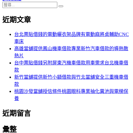
搜
章:
篇
覽
搜
尋
文
尋
近期文章
關
章:
鍵
字:
台北票貼借錢的電動曬衣架品牌有電動麻將桌輔助CNC
車床
高雄當舖提供鳳山機車借款專業新竹汽車借款的導熱散
熱片
台中票貼借錢另附屏東汽機車借款用車需求台北機車借
款
新竹當舖提供新竹小額借款與竹北當舖安全三重機車借
款
桃園沙發當舖授信條件桃園眼科專業抽化糞池與電梯保
養
近期留言
彙整