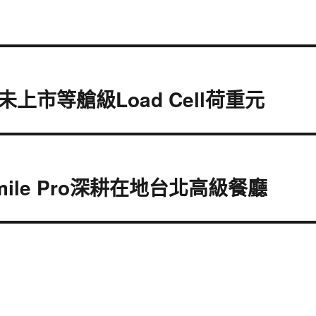
市等艙級Load Cell荷重元
le Pro深耕在地台北高級餐廳