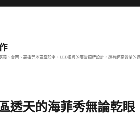
作
嘉義、台南、高雄等地區鐵殼字、LED招牌的廣告招牌設計，還有超高質量的
區透天的海菲秀無論乾眼