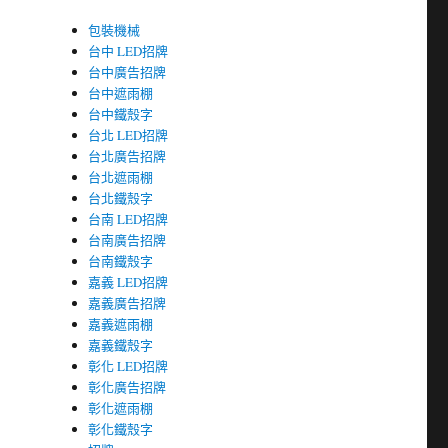
包裝機械
台中 LED招牌
台中廣告招牌
台中遮雨棚
台中鐵殼字
台北 LED招牌
台北廣告招牌
台北遮雨棚
台北鐵殼字
台南 LED招牌
台南廣告招牌
台南鐵殼字
嘉義 LED招牌
嘉義廣告招牌
嘉義遮雨棚
嘉義鐵殼字
彰化 LED招牌
彰化廣告招牌
彰化遮雨棚
彰化鐵殼字