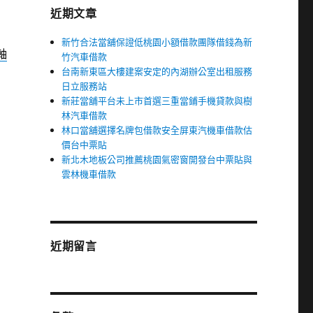
近期文章
新竹合法當舖保證低桃園小額借款團隊借錢為新
軸
竹汽車借款
台南新東區大樓建案安定的內湖辦公室出租服務
日立服務站
新莊當舖平台未上市首選三重當鋪手機貸款與樹
林汽車借款
林口當舖選擇名牌包借款安全屏東汽機車借款估
價台中票貼
新北木地板公司推薦桃園氣密窗開發台中票貼與
雲林機車借款
近期留言