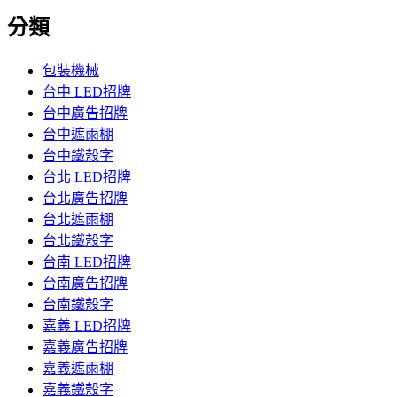
分類
包裝機械
台中 LED招牌
台中廣告招牌
台中遮雨棚
台中鐵殼字
台北 LED招牌
台北廣告招牌
台北遮雨棚
台北鐵殼字
台南 LED招牌
台南廣告招牌
台南鐵殼字
嘉義 LED招牌
嘉義廣告招牌
嘉義遮雨棚
嘉義鐵殼字