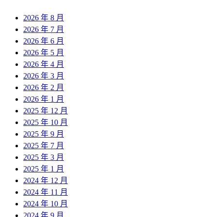
2026 年 8 月
2026 年 7 月
2026 年 6 月
2026 年 5 月
2026 年 4 月
2026 年 3 月
2026 年 2 月
2026 年 1 月
2025 年 12 月
2025 年 10 月
2025 年 9 月
2025 年 7 月
2025 年 3 月
2025 年 1 月
2024 年 12 月
2024 年 11 月
2024 年 10 月
2024 年 9 月