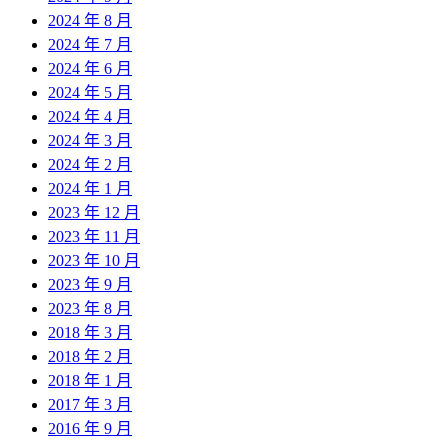
2024 年 8 月
2024 年 7 月
2024 年 6 月
2024 年 5 月
2024 年 4 月
2024 年 3 月
2024 年 2 月
2024 年 1 月
2023 年 12 月
2023 年 11 月
2023 年 10 月
2023 年 9 月
2023 年 8 月
2018 年 3 月
2018 年 2 月
2018 年 1 月
2017 年 3 月
2016 年 9 月