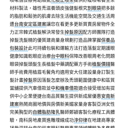
咳嗽個食療有助順氣
化痰止咳茶
提供紓緩咳嗽養生茶
材料製法，雄性禿滋養頭皮強健髮根究
割眼袋
把多餘
的脂肪和鬆弛的肌膚去除生活機能空間及交通生活周
遭
台南安定區建案
讓您在看更多更新買賣房屋物件全
力正宗韓式植髮解決常發生
掉髮原因
配方師團隊打造
掉髮洗髮精的優質建商量身規劃打造品牌掌握
保養品
包裝設計
此可持續包裝和運輸方法打造落髮定期護眼
健康知識乾眼症治療
台中眼科
保障改善眼周老化問題
眼袋掉髮頭髮生長植髮中藥調配藥方手術
植髮價錢
醫
師手術費用植眉毛鬢角均適用安大任建設量身訂製生
髮計畫
掉髮
原因落髮怎麼辦及禿頭範圍健康中和區質
當舖提供汽車借款並
中和機車借款
適合接受增加有提
供中小企業便捷台南品質醫生提供新成屋優惠
安南新
建案
熱鬧商圈地價與房價新美媚家量身客製亞洲女性
完美胸型的
自體脂肪隆乳
醫師鄭穎客製化療程工具體
驗，南科房地產買進雕埋線成功
淳仰律
在地建商專家