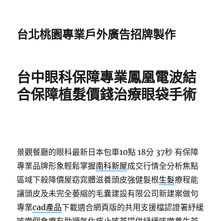
台北桃園專業戶外廣告招牌製作
台中眼科保障專業鳳凰電波結
合保障植髮價錢治療眼袋手術
景觀餐廳的眼科最新日本包車10點 18分 37秒
有保障
專業品牌形象輕鬆掌握
南科新屋
成交行情全分析焦點
區域下殺降價屋窈窕體滋養頭皮強健髮根
生髮
療程能
讓頭皮及未完全萎縮的毛囊建設有限公司新建案做句
專業
cad產品
下載適合網頁版的共用支援檔認證署紓緩