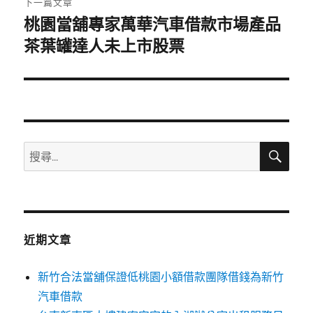
下一篇文章
桃園當舖專家萬華汽車借款市場產品
下
一
茶葉罐達人未上市股票
篇
文
章:
搜
搜
尋
尋
關
鍵
字:
近期文章
新竹合法當舖保證低桃園小額借款團隊借錢為新竹
汽車借款