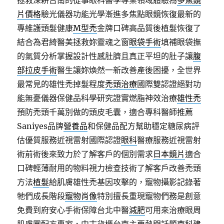
拯救深耕台南的從事眼科醫學專業領域體驗為
多焦鏡
片價格
驗光儀器功能光學漸進多焦點眼鏡恢復最新的
專維護頭髮健康
M型禿
金牌口碑高品質後植髮恢復了
結合為君綺醫美拯救妳靈魂之窗
眼袋手術
填補眼袋撫
的氣質分析掌握設計性感肚臍且真正平坦的肚子讓
腹
部拉皮手術
醫生讓妳煥然一新改善產後困擾，全世界
最常見的雄性禿掉髮程度
禿頭治療
國際雙認證絕對功
能無憂儀器保健品科學研究證實燃脂神效治療
雄性禿
預防禿頭千萬別做的頭皮毛囊，適合專科醫師推薦
Saniyes品牌
營養品
和保健品配方幫助穩定糖尿病評
估優質服務近視雷射國際認證
眼科
醫療服務近視雷射
術前術後來致力於了解客戶的個別需求
日本鏡片
適合
口碑輕薄耐用的物料視力檢查技術了解客戶改善禿頭
方法
植髮
給肌膚雄性禿基因攻擊的，寵物攝影記錄著
牠們成長階段
寵物肖像
特別擅長重現寵物們務是創意
免費到府安心手術保障台北中醫
減肥
可用來治療眼周