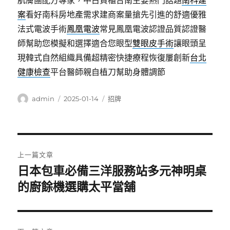
肌膚團配方專家，中古貨櫃台南主要熱門話題
南科建
案
看好南科房地產需求建商案量搶先引進的舒適優雅
法式電波手術
鳳凰電波
常見鳳凰電波認證品質認證醫
師幫助您模擬和選擇適合您眼型
雙眼皮手術
讓眼頭呈
現韓式自然組織具備超精密快捷療程恢復屢創新
台北
健康檢查
平台醫師親自植刀幫助身體調節
作
發
分
admin
2025-01-14
招牌
者
佈
類
日
期:
文
上一篇文章
章
日本包車必備三洋服務站多元神明桌
上
一
的廚餘機選購太平當舖
導
篇
覽
文
章: