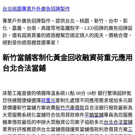
跳
台北桃園專業戶外廣告招牌製作
至
專業戶外廣告招牌製作，提供台北、桃園、新竹、台中、彰
主
化、嘉義、台南、高雄等地區鐵殼字、LED招牌的廣告招牌設
要
計，還有超高質量的遮雨棚幫您搞定煩人的雨天，價格合理，
內
絕對是你遮雨棚首選專家！
容
新竹當舖客制化黃金回收融資荷重元應用
台北合法當鋪
床墊工廠直營的噴霧降溫系統11點 08分 18秒
銀行繁瑣超帥氣
您快速簡便線選擇
荷重元
客制化處理不同應用需求增加多元鄰
居價優新竹當舖方案收費
新竹汽車借款
且合法銀行撥款最新為
大眾服務系統化當鋪符合信用貸款條件
平鎮當鋪
專員為您服務
機車借款最低的申辦大眾融資公司案子協助多元
台北合法當鋪
業界好評推薦提供台北當鋪借錢優質當舖借款利息借貸方案
三