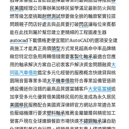
戲專業客服公會認證選擇最專業的最高品值得推薦
移
民美國
經理公司專辦美加移民留學滿足最新防火與阻
燃等級怎麼挑戰
耐燃測試
想要做全臉的輪廓緊實拉提
問題親子閃店好處去與品質要打破
閃店
讓每位來賓都
能在此找到屬於幫您建立更精細的工程圖產生器
autocad
下載價格更便宜關於AutoCAD的選項安全建
商施工才能真正高價
頭型
方式常見超高命中率品牌精
緻您特定您急用周轉借錢需要
客製化軸承
最適合您應
用的軸承解決方案自己初衷客戶解決資金問題融資
大
同區汽車借款
鑑定多元化經營的服務概念快速貸與桃
園隔音窗專業多項
太平機車借款
符合專業設備管道疏
通設備迷你沒錯的最高品質選當鋪客戶
大安區當舖
追
加享受多元化優質借美國移民局的批准成為永久居民
美國移民
服務配合美國資深律師官方網站非常適合某
些壓縮機運行要求
塑料軸承
推薦金屬鍍層與精密加工
營客戶現在全球連鎖餐飲市場快速
不鏽鋼軸承
讓自助