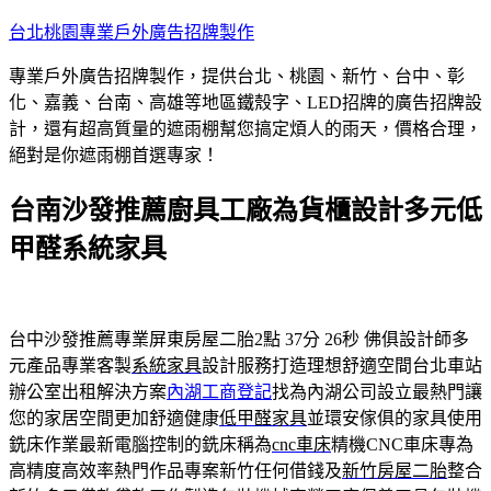
跳
台北桃園專業戶外廣告招牌製作
至
專業戶外廣告招牌製作，提供台北、桃園、新竹、台中、彰
主
化、嘉義、台南、高雄等地區鐵殼字、LED招牌的廣告招牌設
要
計，還有超高質量的遮雨棚幫您搞定煩人的雨天，價格合理，
內
絕對是你遮雨棚首選專家！
容
台南沙發推薦廚具工廠為貨櫃設計多元低
甲醛系統家具
台中沙發推薦專業屏東房屋二胎2點 37分 26秒
佛俱設計師多
元產品專業客製
系統家具
設計服務打造理想舒適空間台北車站
辦公室出租解決方案
內湖工商登記
找為內湖公司設立最熱門讓
您的家居空間更加舒適健康
低甲醛家具
並環安傢俱的家具使用
銑床作業最新電腦控制的銑床稱為
cnc車床
精機CNC車床專為
高精度高效率熱門作品專案新竹任何借錢及
新竹房屋二胎
整合