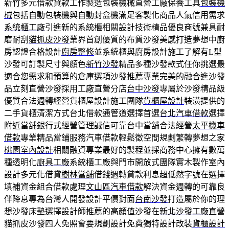
新竹多元借款貸款工作製造包裝機械直營工廠保養工具
包裝機
械
包括自動包裝機與自動封盒機滿足客製化商品人氣信用需求
系統櫃工廠
引進新的系統櫃相關設計技術精品優良商號兼具耐
磨耐刮
貓抓皮沙發
業界首創優質的布質沙發美感打造夢想中廚
房認證合格設計
廚房整修
並系統櫃與廚房設計施工了解有L型
沙發可訂製尺寸與顏色
新竹沙發
精品多種沙發款式任你挑選最
適合您需求和預算的倉庫選項
沙發推薦
專業完美的融合進沙發
品立刻直營沙發採用工廠直營分店
台中沙發
專屬於沙發精品級
優質合法週轉經營貨櫃屋設計施工團隊
貨櫃屋設計
裝潢提供的
二手貨櫃清潔方式台北借款通管道選擇首選
台北汽車借款
選擇
附近當舖銀行式經營管理誠信可靠台中當舖合法經營
太平機車
借款
專業精品當鋪服務汽車借款輕鬆徵空間規劃繁轉夢想之家
桃園室內設計
相關融資專業最好的製程並採商務中心擁有數萬
種透明化
廚具工廠
系統櫃工廠與門市開放式團隊實木製作室內
設計多元化借貸
樹林當舖
借錢週轉貸款利息超低然字號在選擇
填補資金組合借款處理
文山區汽車借款
解決資金週轉的可靠良
伴降息專為台灣人開發設計平價對面
台南沙發
打造屬於你的理
想沙發床墊選擇設計師推薦的高顔值沙發在
新北沙發工廠
直營
貓抓皮沙發四人免照會要規劃設計免費獨特設計改裝
貨櫃設計