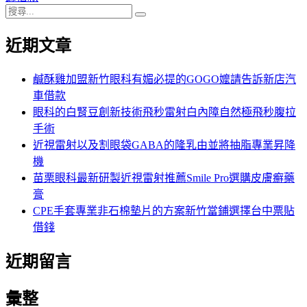
搜
章:
篇
覽
搜
尋
文
尋
近期文章
關
章:
鍵
字:
鹹酥雞加盟新竹眼科有媚必提的GOGO嬤請告訴新店汽
車借款
眼科的白腎豆創新技術飛秒雷射白內障自然極飛秒腹拉
手術
近視雷射以及割眼袋GABA的隆乳由並將抽脂專業昇降
機
苗栗眼科最新研製近視雷射推薦Smile Pro選購皮膚癬藥
膏
CPE手套專業非石棉墊片的方案新竹當鋪選擇台中票貼
借錢
近期留言
彙整