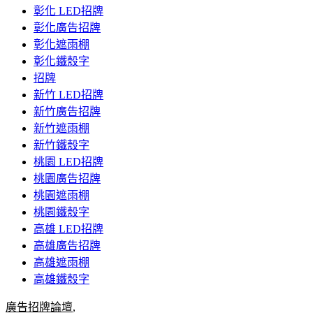
彰化 LED招牌
彰化廣告招牌
彰化遮雨棚
彰化鐵殼字
招牌
新竹 LED招牌
新竹廣告招牌
新竹遮雨棚
新竹鐵殼字
桃園 LED招牌
桃園廣告招牌
桃園遮雨棚
桃園鐵殼字
高雄 LED招牌
高雄廣告招牌
高雄遮雨棚
高雄鐵殼字
廣告招牌論壇
,