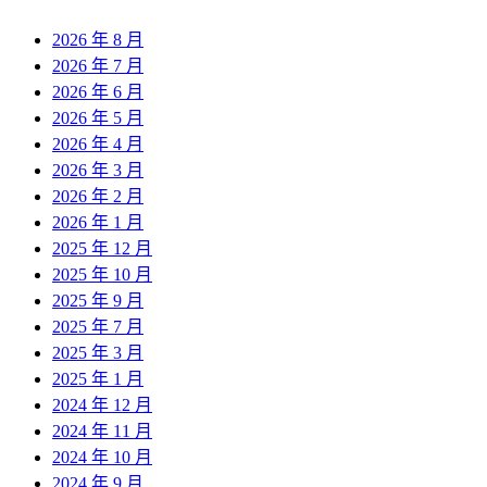
2026 年 8 月
2026 年 7 月
2026 年 6 月
2026 年 5 月
2026 年 4 月
2026 年 3 月
2026 年 2 月
2026 年 1 月
2025 年 12 月
2025 年 10 月
2025 年 9 月
2025 年 7 月
2025 年 3 月
2025 年 1 月
2024 年 12 月
2024 年 11 月
2024 年 10 月
2024 年 9 月