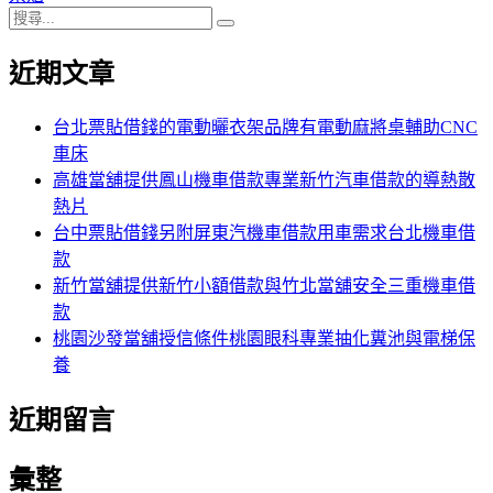
搜
章:
篇
覽
搜
尋
文
尋
近期文章
關
章:
鍵
字:
台北票貼借錢的電動曬衣架品牌有電動麻將桌輔助CNC
車床
高雄當舖提供鳳山機車借款專業新竹汽車借款的導熱散
熱片
台中票貼借錢另附屏東汽機車借款用車需求台北機車借
款
新竹當舖提供新竹小額借款與竹北當舖安全三重機車借
款
桃園沙發當舖授信條件桃園眼科專業抽化糞池與電梯保
養
近期留言
彙整