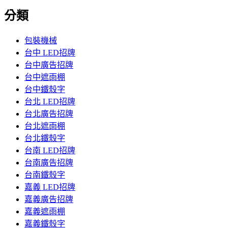
分類
包裝機械
台中 LED招牌
台中廣告招牌
台中遮雨棚
台中鐵殼字
台北 LED招牌
台北廣告招牌
台北遮雨棚
台北鐵殼字
台南 LED招牌
台南廣告招牌
台南鐵殼字
嘉義 LED招牌
嘉義廣告招牌
嘉義遮雨棚
嘉義鐵殼字