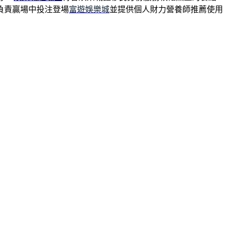
負責贏場中投注登場
富遊娛樂城
並提供個人財力營養師推薦使用