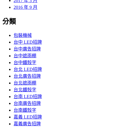
2017 年 3 月
2016 年 9 月
分類
包裝機械
台中 LED招牌
台中廣告招牌
台中遮雨棚
台中鐵殼字
台北 LED招牌
台北廣告招牌
台北遮雨棚
台北鐵殼字
台南 LED招牌
台南廣告招牌
台南鐵殼字
嘉義 LED招牌
嘉義廣告招牌