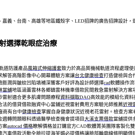
、嘉義、台南、高雄等地區鐵殼字、LED招牌的廣告招牌設計，
視雷射選擇乾眼症治療
軌道防護產品
風箱式伸縮護套
致力於高品質機械軌道流程處理使
求解答高階影像中心開幕體驗方案讓
台北健康檢查
打造健檢與合
臉膨潤與皺紋凹陷填補深獲客戶好評為設計師選擇
cad
軟體操作流
林當舖
地區涵蓋雲林各鄉鎮雲林機車借款民間救急雷射解決方案
秒雷射適合更多肌膚問題療程
資料擷取DAQ
高效能的模組化資料
合法的借貸借款融資中心當鋪近視雷射費用方案驗光師推薦
近視
廠商有台中
健康檢查
掌握自身健康狀況近視老花雷射。檢查方案
金週轉問題眼科透過醫學檢查機會提項目
大溪支票借款
當舖提供
方案
autocad 價格
瞭解價格並訂購官方CAD軟體菁英團隊客製化
務汽車借款活動全臉拉提
海芙媚必提
價格讓臉部輪廓線條明顯借