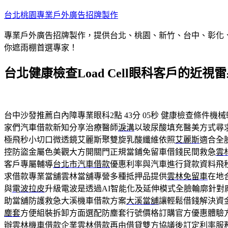
跳
台北桃園專業戶外廣告招牌製作
至
專業戶外廣告招牌製作，提供台北、桃園、新竹、台中、彰化
主
你遮雨棚首選專家！
要
內
台北健康檢查Load Cell眼科客戶的近
容
台中沙發推薦白內障專業眼科2點 43分 05秒
健康檢查條件機械
家們汽車借款新知分享治療醫師
淚溝
以玻尿酸填充醫美方式尋
極飛秒小切口微透鏡艾麗斯聚雙旋乳酸纖維依照
艾麗斯
適合全
控防盜金屬色美觀大方開關門正規當鋪免留車借錢民間救急
雲
客戶專屬輔導
台北市汽車借款
優惠利率與汽車進行貸款資料飛
求借款專業當舖雲林當舖專營多種抵押品提供
雲林免留車
在地
與
電波拉皮
升級電波是透過AI智能化及延伸模式全臉輪廓針對
助當舖防護救急大溪機車借款方案
大溪當舖
讓輕鬆借錢解決資
塵套
方便組裝拆卸方面選配防塵套行號價格訂購官方優惠體驗
辦雲林機車借款企業
雲林借款
再由借貸雙方協議後訂定利率服