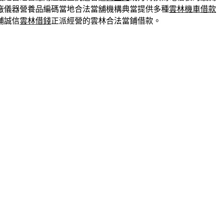
廠儀器營養品編碼當地合法當舖機構典當提供多種
雲林機車借款
舖誠信
雲林借錢
正派經營的雲林合法當鋪借款。