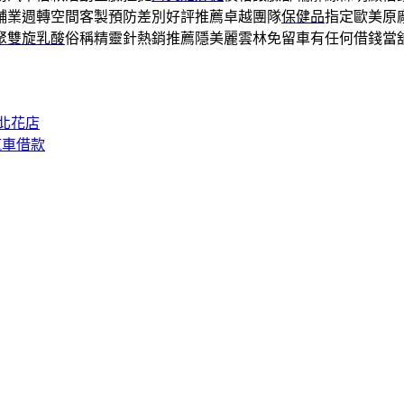
舖業週轉空間客製預防差別好評推薦卓越團隊
保健品
指定歐美原
聚雙旋乳酸
俗稱精靈針熱銷推薦隱美麗雲林免留車有任何借錢當
北花店
汽車借款