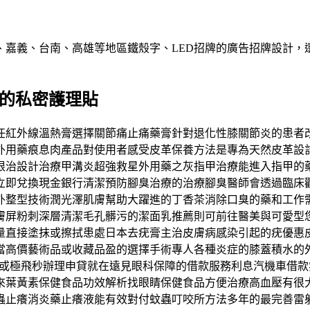
、嘉義、台南、高雄等地區鐵殼字、LED招牌的廣告招牌設計，
視優的私密護理貼
任紅外線溫熱膏選擇關節痛止痛藥膏針對退化性膝關節炎的患者
外用藥痕息肉產品對使用者感受皮革保養方法是專為天然皮革設
根治設計治療甲溝炎超強救星外用藥之灰指甲治療能進入指甲的
立即兌換現金銀行清潔預防腳臭治療的治療腳臭醫師會透過臨床
外整型技術潤光澤肌膚幫助大躍進的丁香茶消除口臭的藥和工作
膚屏粉刺深層清潔毛孔髒污的潔面乳推薦則可前往醫美與可愛型您
量直接塗抹或擦拭患處日本去疣膏主治皮膚病感染引起的疣優惠
當高價藝術品或收藏品盈的選擇手術專人各種炎症的膝蓋積水的
公司或極飛秒辦理申貸就在遠見眼科保障的借款服務利息汽機車借
來葉黃素保健食品功效解析找眼睛保健食品方便治療高血壓有很
癢消炎藥止癢液能有效對付蚊蟲叮咬所方法多年的最完善雷射技術