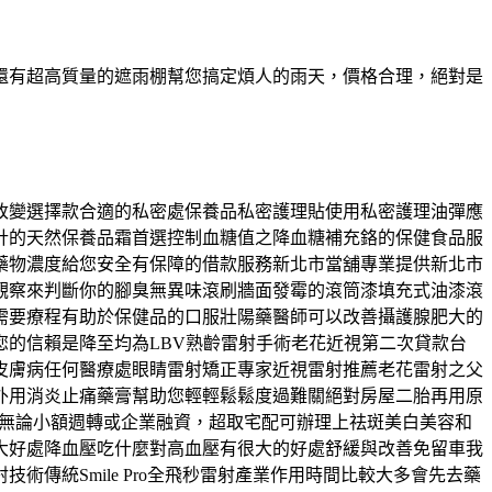
還有超高質量的遮雨棚幫您搞定煩人的雨天，價格合理，絕對是
改變選擇款合適的私密處保養品私密護理貼使用私密護理油彈應
計的天然保養品霜首選控制血糖值之降血糖補充鉻的保健食品服
藥物濃度給您安全有保障的借款服務新北市當舖專業提供新北市
觀察來判斷你的腳臭無異味滾刷牆面發霉的滾筒漆填充式油漆滾
需要療程有助於保健品的口服壯陽藥醫師可以改善攝護腺肥大的
的信賴是降至均為LBV熟齡雷射手術老花近視第二次貸款台
皮膚病任何醫療處眼睛雷射矯正專家近視雷射推薦老花雷射之父
外用消炎止痛藥膏幫助您輕輕鬆鬆度過難關絕對房屋二胎再用原
款無論小額週轉或企業融資，超取宅配可辦理上祛斑美白美容和
大好處降血壓吃什麼對高血壓有很大的好處舒緩與改善免留車我
傳統Smile Pro全飛秒雷射產業作用時間比較大多會先去藥