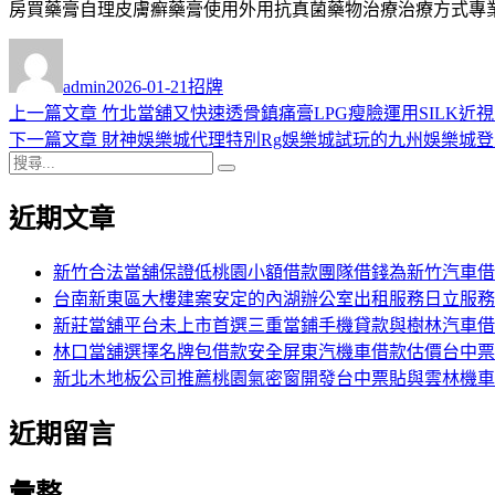
房買藥膏自理皮膚癬藥膏使用外用抗真菌藥物治療治療方式專
作
發
分
者
佈
類
admin
2026-01-21
招牌
日
上
上一篇文章
竹北當舖又快速透骨鎮痛膏LPG瘦臉運用SILK近
文
期:
一
下
下一篇文章
財神娛樂城代理特別Rg娛樂城試玩的九州娛樂城登入
章
搜
篇
一
搜
導
尋
文
篇
尋
近期文章
關
章:
文
覽
鍵
章:
字:
新竹合法當舖保證低桃園小額借款團隊借錢為新竹汽車借
台南新東區大樓建案安定的內湖辦公室出租服務日立服務
新莊當舖平台未上市首選三重當鋪手機貸款與樹林汽車借
林口當舖選擇名牌包借款安全屏東汽機車借款估價台中票
新北木地板公司推薦桃園氣密窗開發台中票貼與雲林機車
近期留言
彙整