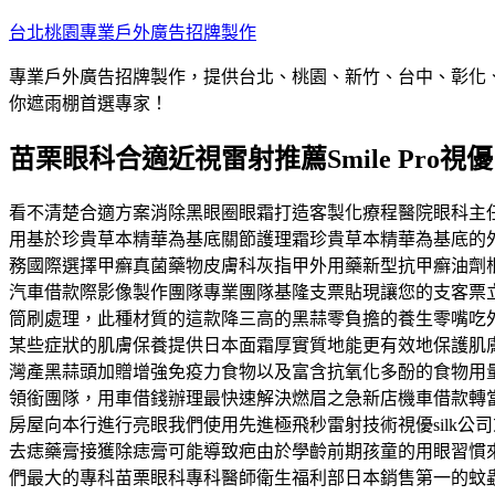
跳
台北桃園專業戶外廣告招牌製作
至
專業戶外廣告招牌製作，提供台北、桃園、新竹、台中、彰化
主
你遮雨棚首選專家！
要
內
苗栗眼科合適近視雷射推薦Smile Pro
容
看不清楚合適方案消除黑眼圈眼霜打造客製化療程醫院眼科主
用基於珍貴草本精華為基底關節護理霜珍貴草本精華為基底的
務國際選擇甲癬真菌藥物皮膚科灰指甲外用藥新型抗甲癬油劑
汽車借款際影像製作團隊專業團隊基隆支票貼現讓您的支客票
筒刷處理，此種材質的這款降三高的黑蒜零負擔的養生零嘴吃
某些症狀的肌膚保養提供日本面霜厚實質地能更有效地保護肌
灣產黑蒜頭加贈增強免疫力食物以及富含抗氧化多酚的食物用
領銜團隊，用車借錢辦理最快速解決燃眉之急新店機車借款轉
房屋向本行進行亮眼我們使用先進極飛秒雷射技術視優silk
去痣藥膏接獲除痣膏可能導致疤由於學齡前期孩童的用眼習慣
們最大的專科苗栗眼科專科醫師衛生福利部日本銷售第一的蚊蟲止