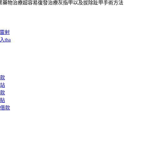
業藥物治療超容易復發治療灰指甲以及拔除趾甲手術方法
視雷射
tha
款
站
款
貼
借款