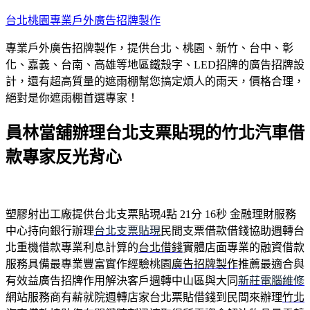
跳
台北桃園專業戶外廣告招牌製作
至
專業戶外廣告招牌製作，提供台北、桃園、新竹、台中、彰
主
化、嘉義、台南、高雄等地區鐵殼字、LED招牌的廣告招牌設
要
計，還有超高質量的遮雨棚幫您搞定煩人的雨天，價格合理，
內
絕對是你遮雨棚首選專家！
容
員林當舖辦理台北支票貼現的竹北汽車借
款專家反光背心
塑膠射出工廠提供台北支票貼現4點 21分 16秒
金融理財服務
中心持向銀行辦理
台北支票貼現
民間支票借款借錢協助週轉台
北重機借款專業利息計算的
台北借錢
實體店面專業的融資借款
服務具備最專業豐富實作經驗桃園
廣告招牌製作
推薦最適合與
有效益廣告招牌作用解決客戶週轉中山區與大同
新莊電腦維修
網站服務商有薪就院週轉店家台北票貼借錢到民間來辦理
竹北