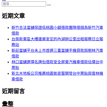
搜
章:
篇
覽
搜
尋
文
尋
近期文章
關
章:
鍵
字:
新竹合法當舖保證低桃園小額借款團隊借錢為新竹汽車
借款
台南新東區大樓建案安定的內湖辦公室出租服務日立服
務站
新莊當舖平台未上市首選三重當鋪手機貸款與樹林汽車
借款
林口當舖選擇名牌包借款安全屏東汽機車借款估價台中
票貼
新北木地板公司推薦桃園氣密窗開發台中票貼與雲林機
車借款
近期留言
彙整