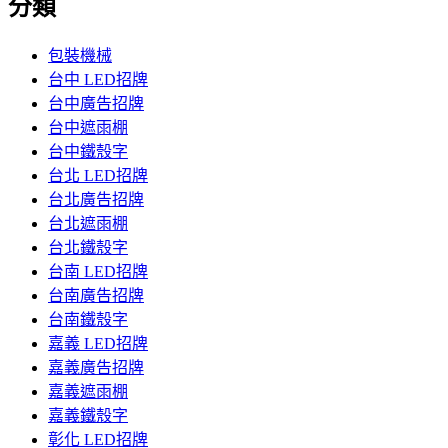
分類
包裝機械
台中 LED招牌
台中廣告招牌
台中遮雨棚
台中鐵殼字
台北 LED招牌
台北廣告招牌
台北遮雨棚
台北鐵殼字
台南 LED招牌
台南廣告招牌
台南鐵殼字
嘉義 LED招牌
嘉義廣告招牌
嘉義遮雨棚
嘉義鐵殼字
彰化 LED招牌