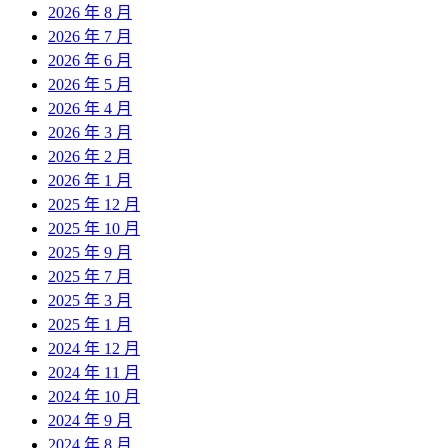
2026 年 8 月
2026 年 7 月
2026 年 6 月
2026 年 5 月
2026 年 4 月
2026 年 3 月
2026 年 2 月
2026 年 1 月
2025 年 12 月
2025 年 10 月
2025 年 9 月
2025 年 7 月
2025 年 3 月
2025 年 1 月
2024 年 12 月
2024 年 11 月
2024 年 10 月
2024 年 9 月
2024 年 8 月