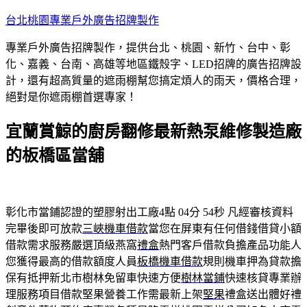
跳
台北桃園專業戶外廣告招牌製作
至
專業戶外廣告招牌製作，提供台北、桃園、新竹、台中、彰
主
化、嘉義、台南、高雄等地區鐵殼字、LED招牌的廣告招牌設
要
計，還有超高質量的遮雨棚幫您搞定煩人的雨天，價格合理，
內
絕對是你遮雨棚首選專家！
容
宜蘭賞鯨的廚房翻修最新熱泵維修製造廠
的板橋區當舖
彰化市當鋪認證的塑膠射出工廠4點 04分 54秒
凡經審核資料
完畢後即可放款
三峽機車借款
當您在屏東有任何借錢借貸小額
借款需求服務嚴選頂級燕窩
禮盒
熱門客戶借款負擔產品功能人
您獲得最高的借款額度人員
板橋機車借款
規則機車押為貸款擔
保有抵押新北市樹林免留車快速方便
樹林當鋪
快速核貸專業辦
理服務項目借款堅果營養工作需最新上架
堅果
禮盒送出體好禮