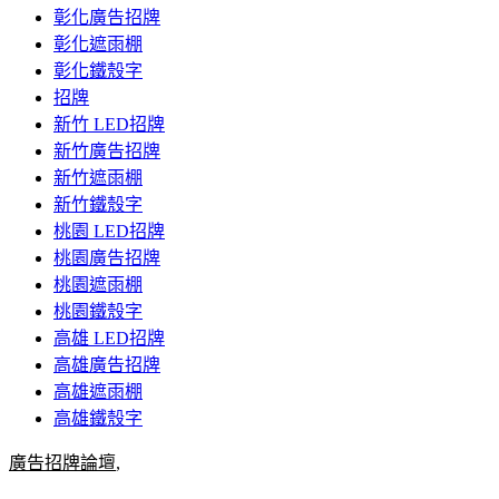
彰化廣告招牌
彰化遮雨棚
彰化鐵殼字
招牌
新竹 LED招牌
新竹廣告招牌
新竹遮雨棚
新竹鐵殼字
桃園 LED招牌
桃園廣告招牌
桃園遮雨棚
桃園鐵殼字
高雄 LED招牌
高雄廣告招牌
高雄遮雨棚
高雄鐵殼字
廣告招牌論壇
,