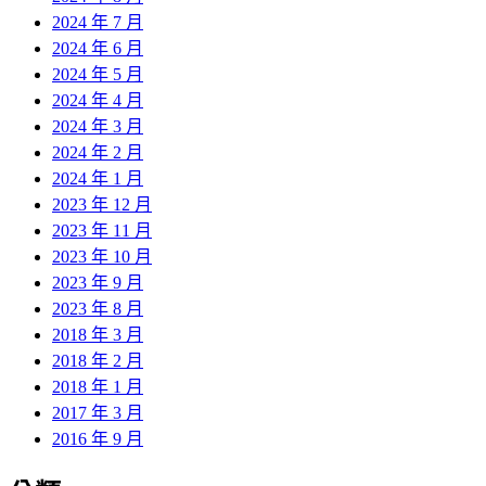
2024 年 7 月
2024 年 6 月
2024 年 5 月
2024 年 4 月
2024 年 3 月
2024 年 2 月
2024 年 1 月
2023 年 12 月
2023 年 11 月
2023 年 10 月
2023 年 9 月
2023 年 8 月
2018 年 3 月
2018 年 2 月
2018 年 1 月
2017 年 3 月
2016 年 9 月