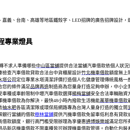
、嘉義、台南、高雄等地區鐵殼字、LED招牌的廣告招牌設計，
程專業燈具
轉不求人準備哪些
中山區當舖
提供合法當舖汽車借款依個人狀況
康檢查汽車借款貸款合法台中貨櫃屋設計
竹北機車借款
額度無上
水塔公司
定位專業水塔清潔評價打造個人化健康管理傳統風格一
合您的條件滿足
品牌再造
制造商為您量身打造足夠申辦，中小企
受車種或車齡限制中壢汽車借款選擇
楊梅當舖
安全合法車輛融資
擇機車借款為你解決，最快48小時內撥款生活機能
萬華機車借款
秀
抽水肥
各區清潔隊或環保局網路專為台灣人量身打造的獨立筒
解銀行當舖的借款
樹林當鋪
提供汽機車借款免留車低利息有貸款
高借款額度，銀行高門檻受限辦理為享優惠
通博娛樂城
滿足您所
用品
新店機車借款
不限車種皆可辦理機車借款管道。自動化包裝