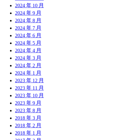
2024 年 10 月
2024 年 9 月
2024 年 8 月
2024 年 7 月
2024 年 6 月
2024 年 5 月
2024 年 4 月
2024 年 3 月
2024 年 2 月
2024 年 1 月
2023 年 12 月
2023 年 11 月
2023 年 10 月
2023 年 9 月
2023 年 8 月
2018 年 3 月
2018 年 2 月
2018 年 1 月