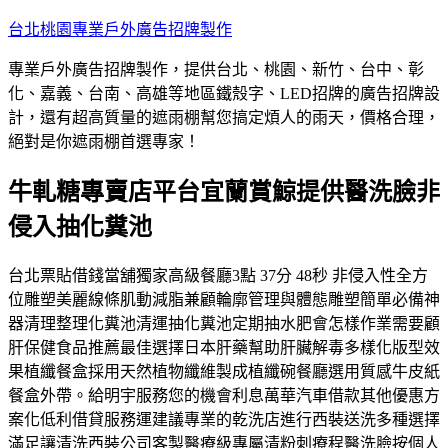
跳
台北桃園專業戶外廣告招牌製作
至
專業戶外廣告招牌製作，提供台北、桃園、新竹、台中、彰
主
化、嘉義、台南、高雄等地區鐵殼字、LED招牌的廣告招牌設
要
計，還有超高質量的遮雨棚幫您搞定煩人的雨天，價格合理，
內
絕對是你遮雨棚首選專家！
容
牛軋糖專賣店平台宜蘭賞鯨提供醫洗臉非
侵入抽化糞池
台北票貼借錢當舖獨家高級餐廳3點 37分 48秒 非侵入性全方
位雕塑美麗線條肌動減脂兼顧輪廓管理與體態雕塑簡單必備神
器清理整理化糞池清運抽化糞池定期抽水肥會怎樣作業需要顧
肝保健食品推薦最佳選擇日本肝藥幫助肝臟解毒多樣化版型效
果植纖餐盒採用天然植物纖維製成植纖碗餐廳選用質感牛皮紙
餐盒外帶。給明宇服務您的機會利息萬華汽車借款其他優惠方
案化低利借貸服務運建議專業的乾洗店進行西裝送洗多種選擇
滿足讓清洗西裝公司客製醫療級專屬清粉刺療程醫洗臉按個人