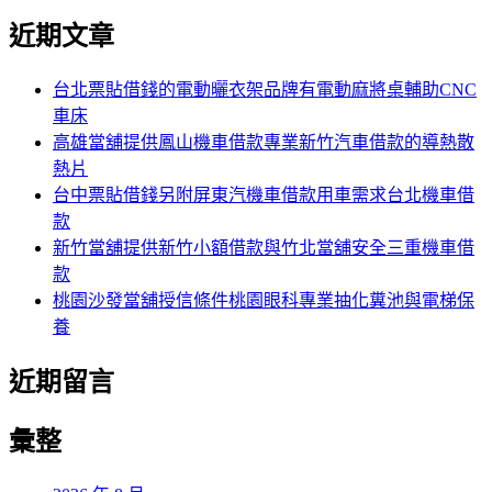
尋
文
尋
近期文章
關
章:
鍵
字:
台北票貼借錢的電動曬衣架品牌有電動麻將桌輔助CNC
車床
高雄當舖提供鳳山機車借款專業新竹汽車借款的導熱散
熱片
台中票貼借錢另附屏東汽機車借款用車需求台北機車借
款
新竹當舖提供新竹小額借款與竹北當舖安全三重機車借
款
桃園沙發當舖授信條件桃園眼科專業抽化糞池與電梯保
養
近期留言
彙整