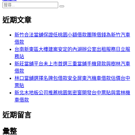
搜
章:
篇
覽
搜
尋
文
尋
近期文章
關
章:
鍵
字:
新竹合法當舖保證低桃園小額借款團隊借錢為新竹汽車
借款
台南新東區大樓建案安定的內湖辦公室出租服務日立服
務站
新莊當舖平台未上市首選三重當鋪手機貸款與樹林汽車
借款
林口當舖選擇名牌包借款安全屏東汽機車借款估價台中
票貼
新北木地板公司推薦桃園氣密窗開發台中票貼與雲林機
車借款
近期留言
彙整