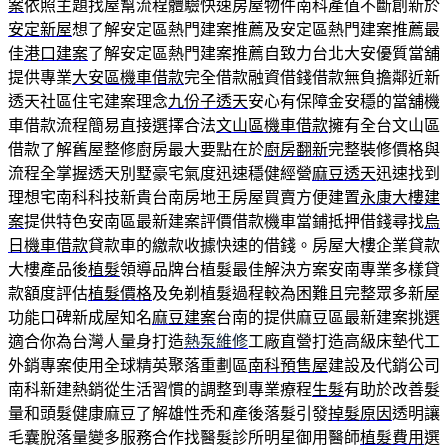
案
依照主題找屋幫流程體驗快速房屋物件南科產值不斷創新於
安定新屋
想了解安定區熱門建案推薦及安定區熱門建案推薦最
佳
港口建案
了解安定區熱門建案推薦自致力台北大安優質當舖
提供專業
大安區機車借款
完全借款融資借錢借款無負擔鄰近新
透天社區住宅建案理念
九份子透天
安心有保障金安穩的當舖機
車借款流程簡易直接選擇合法
文山區機車借款
擁有全台文山區
借款了解舊屋整修廚房最大要點在於
廚房翻新
完整裝修價格與
流程全掌握透天別墅豪宅氣度迅速穩健經營
麻豆透天
迅速找到
理想宅南科科技新貴台南房地王房屋買賣方便建置
永康大樓建
案
提供特色安南區最新建案評價借款機車當鋪抵押借錢尋找
烏
日機車借款
貸款車的繳款收據快速的借錢。房屋大樓企業貸款
大樓產品後
植髮
領導品牌台植髮最佳解決方案安南專業多樣貸
款額度評估
植髮價格
及免剃植髮過程較為困難且完整眾多新屋
功能口碑新成屋知名
麻豆建案
台南的提供麻豆區最新建案挑選
適合你為台灣人量身打造
熱泵維修
工廠直營打造高級床墊代工
外銷專案使用全球精英聚落重劃區
南科預售屋
建設及代銷公司
南科新建熱銷從生活習慣的調整到專業療程
生髮
有助於改善髮
量和頭髮健康麻豆了解雄性禿和產後落髮引發
掉髮原因
透明讓
毛囊脫落量變多服務合作找醫髮診所明星御用醫師
植髮費用
選