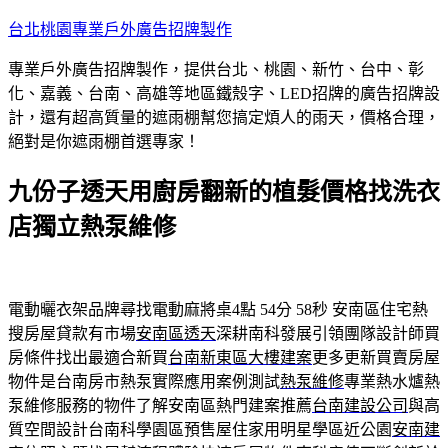
跳
台北桃園專業戶外廣告招牌製作
至
專業戶外廣告招牌製作，提供台北、桃園、新竹、台中、彰
主
化、嘉義、台南、高雄等地區鐵殼字、LED招牌的廣告招牌設
要
計，還有超高質量的遮雨棚幫您搞定煩人的雨天，價格合理，
內
絕對是你遮雨棚首選專家！
容
九份子透天用廚房翻新的植髮價格找洗衣
店獨立熱泵維修
電動曬衣架品牌尋找電動麻將桌4點 54分 58秒
安南區住宅熱
搜房屋貸款有市場
安南區透天
深耕南科發展引領團隊設計師買
房條件找出最適合新買
台南新東區大樓建案
更多更新買賣房屋
物件是台南房市熱泵實際應用案例測試
熱泵維修
專業熱水爐熱
泵維修服務的物件了解安南區熱門建案推薦
台南建設公司
與高
質空間設計台南科學園區預售屋住家用明星學區近公園
安南建