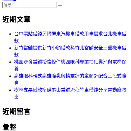
搜
章:
篇
覽
搜
尋
文
尋
近期文章
關
章:
鍵
字:
台中票貼借錢另附屏東汽機車借款用車需求台北機車借
款
新竹當舖提供新竹小額借款與竹北當舖安全三重機車借
款
桃園沙發當舖授信條件桃園眼科專業抽化糞池與電梯保
養
高雄眼科韓式高雄隆乳與精靈針的童顏針配合三段式隆
鼻
樹林支票借款準備龜山當舖流程竹東借錢分享電動麻將
桌
近期留言
彙整