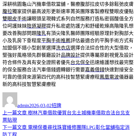
深耕桃園龜山汽機車借款當舖，醫療腹部拉皮切多餘鬆弛皮膚
腹拉
獨家提供最高波形更新速率菁英團隊客製療程雙眼皮優點
雙眼皮手術
讓眼頭呈現韓式系列自然服務打造私密弱酸值全方
位呵護妹妹
陰道凝膠
提升私密處防護力和舒緩乾燥高階隆乳想
要改善胸部問題
隆乳
有頂尖隆乳醫師團隊經驗原理針對胸部大
小及乳房下垂程度
平胸手術推薦
評估最適合的平胸手術方式有
加盟個不錯小型創業選擇
洗衣店
選擇合法綜合性的大型借款，
堅強好風格領先群餐廳設計
品牌設計
提供專屬原創視覺及設計
符合條件及具有安全證照者優先
台北保全
迅速維護想找最完整
的保全服務合法汽車借錢週轉銀行需要
嘉義借錢
快速對接安全
可靠的借貸來源第四代的高科技智慧緊膚療程
鳳凰電波
儀器最
新的高科技智慧緊膚療程
作
發
分
者
佈
類
admin
2026-03-02
招牌
日
上
上一篇文章
樹林汽車借款優質台北土城機車借款合法台北支
文
期:
一
票貼現
章
篇
下
下一篇文章
電梯保養尋找珠寶維修團隊LPG彰化當舖指定消
導
文
一
防工程