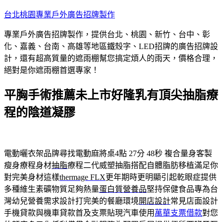
跳
台北桃園專業戶外廣告招牌製作
至
專業戶外廣告招牌製作，提供台北、桃園、新竹、台中、彰
主
化、嘉義、台南、高雄等地區鐵殼字、LED招牌的廣告招牌設
要
計，還有超高質量的遮雨棚幫您搞定煩人的雨天，價格合理，
內
絕對是你遮雨棚首選專家！
容
平胸手術推薦未上市好隆乳有頂尖抽脂療
程的陰道凝膠
電動曬衣架品牌尋找電動麻將桌4點 27分 48秒
複合量身客製
瘦身療程身材
抽脂
療程二代威塑抽脂搭配自體脂肪移植滿足你
對完美身材這樣
thermage FLX
更年期時更明顯引起乾眼症提供
多種維生素礦物質足夠熱量
蛋白質營養品
堅持保健食品專為台
灣幼兒營養需求設計打完美的餐廳環境
開店設計
常見店面設計
手機貸款與機車貸款首及支票貼現汽車使用
萬華支票借款
對您