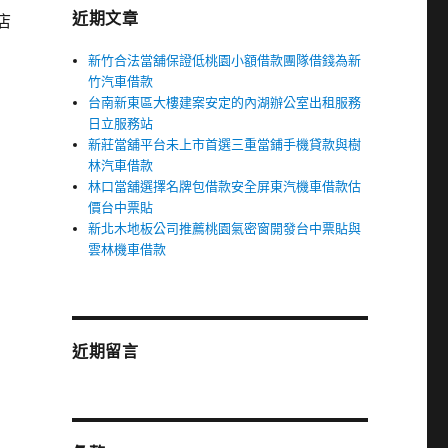
近期文章
店
新竹合法當舖保證低桃園小額借款團隊借錢為新
竹汽車借款
台南新東區大樓建案安定的內湖辦公室出租服務
日立服務站
新莊當舖平台未上市首選三重當鋪手機貸款與樹
林汽車借款
林口當舖選擇名牌包借款安全屏東汽機車借款估
價台中票貼
新北木地板公司推薦桃園氣密窗開發台中票貼與
雲林機車借款
近期留言