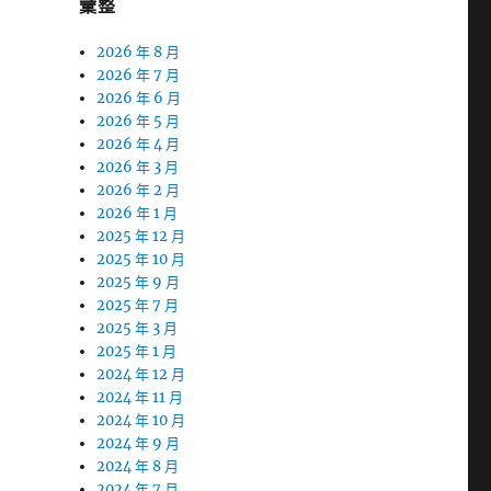
彙整
2026 年 8 月
2026 年 7 月
2026 年 6 月
2026 年 5 月
2026 年 4 月
2026 年 3 月
2026 年 2 月
2026 年 1 月
2025 年 12 月
2025 年 10 月
2025 年 9 月
2025 年 7 月
2025 年 3 月
2025 年 1 月
2024 年 12 月
2024 年 11 月
2024 年 10 月
2024 年 9 月
2024 年 8 月
2024 年 7 月