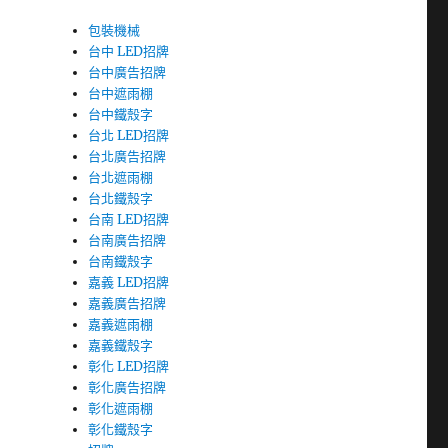
包裝機械
台中 LED招牌
台中廣告招牌
台中遮雨棚
台中鐵殼字
台北 LED招牌
台北廣告招牌
台北遮雨棚
台北鐵殼字
台南 LED招牌
台南廣告招牌
台南鐵殼字
嘉義 LED招牌
嘉義廣告招牌
嘉義遮雨棚
嘉義鐵殼字
彰化 LED招牌
彰化廣告招牌
彰化遮雨棚
彰化鐵殼字