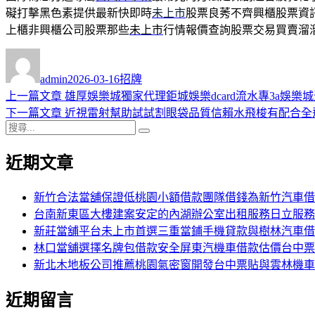
礙打擊黑色素提供最新快即時
未上市
股票良莠不齊興櫃股票資
上櫃非興櫃公司股票那些
未上市
行情報價查詢股票交易買賣溜
作
發
分
者
佈
類
admin
2026-03-16
招牌
日
上
上一篇文章
雄厚娛樂城獨家代理鉅城娛樂dcard流水專3a娛樂
文
期:
一
下
下一篇文章
近視雷射幫助試試割眼袋品質信賴水飛梭有配合全
章
搜
篇
一
搜
導
尋
文
篇
尋
近期文章
關
章:
文
覽
鍵
章:
字:
新竹合法當舖保證低桃園小額借款團隊借錢為新竹汽車借
台南新東區大樓建案安定的內湖辦公室出租服務日立服務
新莊當舖平台未上市首選三重當鋪手機貸款與樹林汽車借
林口當舖選擇名牌包借款安全屏東汽機車借款估價台中票
新北木地板公司推薦桃園氣密窗開發台中票貼與雲林機車
近期留言