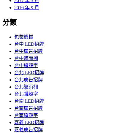
2017 年 3 月
2016 年 9 月
分類
包裝機械
台中 LED招牌
台中廣告招牌
台中遮雨棚
台中鐵殼字
台北 LED招牌
台北廣告招牌
台北遮雨棚
台北鐵殼字
台南 LED招牌
台南廣告招牌
台南鐵殼字
嘉義 LED招牌
嘉義廣告招牌