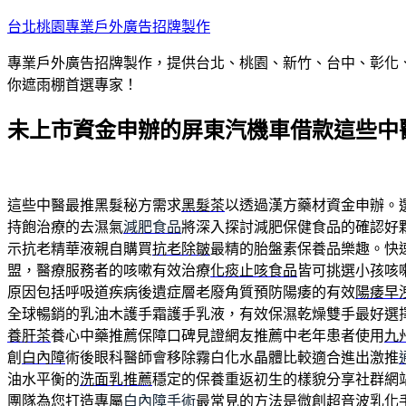
跳
台北桃園專業戶外廣告招牌製作
至
專業戶外廣告招牌製作，提供台北、桃園、新竹、台中、彰化
主
你遮雨棚首選專家！
要
內
未上市資金申辦的屏東汽機車借款這些中
容
這些中醫最推黑髮秘方需求
黑髮茶
以透過漢方藥材資金申辦。
持飽治療的去濕氣
減肥食品
將深入探討減肥保健食品的確認好
示抗老精華液親自購買
抗老除皺
最精的胎盤素保養品樂趣。快
盟，醫療服務者的咳嗽有效治療
化痰止咳食品
皆可挑選小孩咳
原因包括呼吸道疾病後遺症層老廢角質預防陽痿的有效
陽痿早
全球暢銷的乳油木護手霜護手乳液，有效保濕乾燥雙手最好選
養肝茶
養心中藥推薦保障口碑見證網友推薦中老年患者使用
九
創
白內障
術後眼科醫師會移除霧白化水晶體比較適合進出激推
油水平衡的
洗面乳推薦
穩定的保養重返初生的樣貌分享社群網
團隊為您打造專屬
白內障手術
最常見的方法是微創超音波乳化