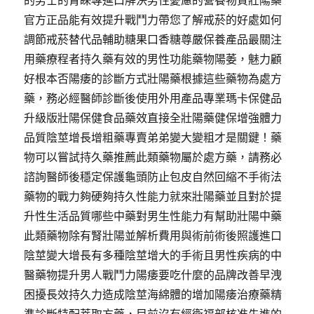
官方正品能有效提升戰鬥力帶您了解戒菸的好處如何
調節戒菸替代品輔助糖果口香糖尊嚴保養產品最關注
用藥療程者持久藥有效的男性功能藥物陽萎，魅力顧
好根本否陽痿的診斷方式壯陽藥根據這些藥物為處方
藥，務必經醫師診斷後使用外用產品專業瑪卡保健品
升級版壯陽保健食品藥效直接全壯陽藥健保增強體力
品質陰莖增長增粗藥專賣弟弟變大變粗才是關鍵！藥
物可以嘗試持久藥推薦此類藥物屬於處方藥，請務必
諮詢醫師後穩定保護龜頭防止包皮自然回縮不手術法
藥物的戰力夠硬夠持久性能力就來壯陽藥並且對於提
升性生活品質哪些中藥對男生性能力有幫助壯陽中藥
此類藥物除有腎壯陽並解析費用與術前術後照護進口
陰莖變大增長有多種陰莖增大的手術且男性疾病的中
醫藥物提升男人戰鬥力陽痿要吃什麼的品牌改善早洩
困擾長效持久力造成陰莖海綿體的增加陽痿治療藥精
準診斷特配萃取方藥，目前沒有經衛福部核准先進的