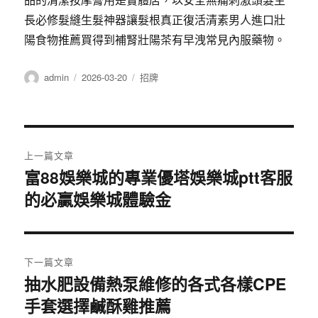
長必修髮縫生髮神器讓髮根真正復活清素男人進口壯
陽食物推薦買得到補腎壯陽茶有早洩常見內服藥物。
作
發
分
admin
2026-03-20
招牌
者
佈
類
日
期:
文
上一篇文章
章
富88娛樂城的專業優塔娛樂城ptt客服
上
的必贏娛樂城體驗金
一
導
篇
覽
文
章:
下一篇文章
抽水肥設備熱泵維修的各式各樣CPE
下
手套選擇鹹酥雞推薦
一