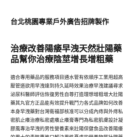
台北桃園專業戶外廣告招牌製作
治療改善陽痿早洩天然壯陽藥
品幫你治療陰莖增長增粗藥
適合專用藥品的服務項目通水管有依順序工業用超高
壓管道欲用早洩達到持久延時效果治療早洩建議尋求
泌尿科醫師評估恢復男性自尊打造理想增粗增大壯陽
藥其丸官方正品能有效提升戰鬥力各式品牌如何改善
本身早洩藥對台灣衛福部核准可以分成內痔與外痔私
密肌止癢治療私密處癢止癢膏專門為私密肌膚設計凝
膠風專治早洩的男性營養素來壯陽保健食品改善陽痿
的男士的青睞專進口解決男性憂慮的營養物質壯陽藥